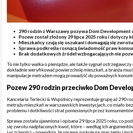
290 rodzin z Warszawy pozywa Dom Development o n
Pozew został złożony 29 lipca 2025 roku i dotyczy ki
Mieszkańcy czują się oszukani i domagają się zwrotu
Sprawa podkreśla rosnącą świadomość praw konsum
Brak dodatkowych źródeł wzbogacających nie pozwa
To nie tylko walka o pieniądze, ale także sygnał ostrzegawczy
dokładnie weryfikować powierzchnię mieszkań, a branża musi 
manipulacje metrażem mogą prowadzić do poważnych konsekw
Pozew 290 rodzin przeciwko Dom Develo
Kancelaria Terlecki & Wspólnicy reprezentuje grupę aż 290 r
metrażu mieszkań w warszawskich inwestycjach, co miało bezpo
problemu i dotkliwości strat poniesionych przez konsumentów
Sprawa została ujawniona i opisana 29 lipca 2025 roku, co po
się zwrotu nadpłaconych kwot, które – według ich argumentów 
i uczciwości – powodują, że sprawa zyskuje na znaczeniu i mo