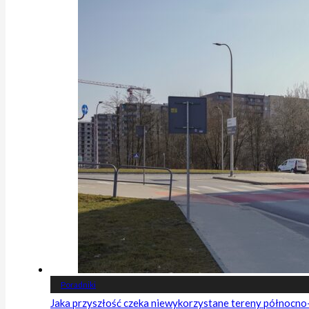
Poradniki
Jaka przyszłość czeka niewykorzystane tereny północn