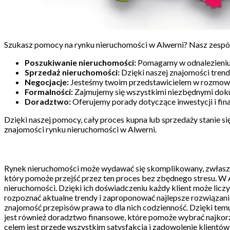
Szukasz pomocy na rynku nieruchomości w Alwerni? Nasz zespół a
Poszukiwanie nieruchomości:
Pomagamy w odnalezieniu d
Sprzedaż nieruchomości:
Dzięki naszej znajomości tren
Negocjacje:
Jesteśmy twoim przedstawicielem w rozmowach
Formalności:
Zajmujemy się wszystkimi niezbędnymi dok
Doradztwo:
Oferujemy porady dotyczące inwestycji i fi
Dzięki naszej pomocy, cały proces kupna lub sprzedaży stanie si
znajomości rynku nieruchomości w Alwerni.
Rynek nieruchomości może wydawać się skomplikowany, zwłaszcza d
który pomoże przejść przez ten proces bez zbędnego stresu. W 
nieruchomości. Dzięki ich doświadczeniu każdy klient może licz
rozpoznać aktualne trendy i zaproponować najlepsze rozwiązania 
znajomość przepisów prawa to dla nich codzienność. Dzięki t
jest również doradztwo finansowe, które pomoże wybrać najkorzy
celem jest przede wszystkim satysfakcja i zadowolenie klientów.