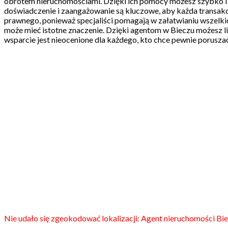
obrotem nieruchomościami. Dzięki ich pomocy możesz szybko i pewn
doświadczenie i zaangażowanie są kluczowe, aby każda transak
prawnego, ponieważ specjaliści pomagają w załatwianiu wszelki
może mieć istotne znaczenie. Dzięki agentom w Bieczu możesz l
wsparcie jest nieocenione dla każdego, kto chce pewnie poruszać
Nie udało się zgeokodować lokalizacji: Agent nieruchomości Bie