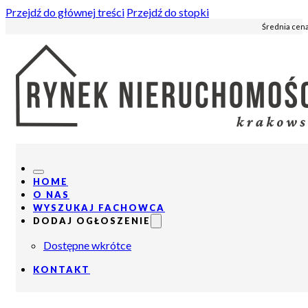
Przejdź do głównej treści
Przejdź do stopki
Średnia cena
HOME
O NAS
WYSZUKAJ FACHOWCA
DODAJ OGŁOSZENIE
Dostępne wkrótce
KONTAKT