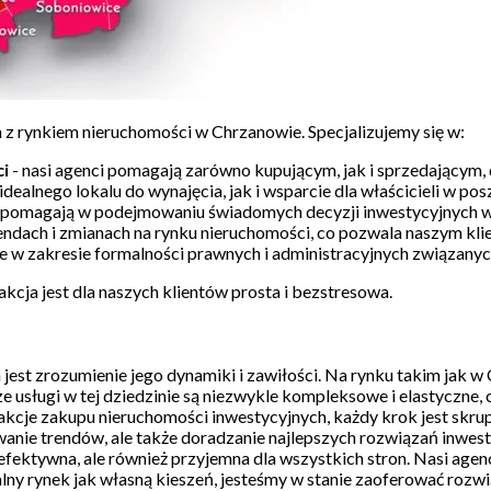
 z rynkiem nieruchomości w Chrzanowie. Specjalizujemy się w:
ci
- nasi agenci pomagają zarówno kupującym, jak i sprzedającym, 
idealnego lokalu do wynajęcia, jak i wsparcie dla właścicieli w 
e pomagają w podejmowaniu świadomych decyzji inwestycyjnych w
endach i zmianach na rynku nieruchomości, co pozwala naszym kli
 w zakresie formalności prawnych i administracyjnych związany
cja jest dla naszych klientów prosta i bezstresowa.
est zrozumienie jego dynamiki i zawiłości. Na rynku takim jak w 
e usługi w tej dziedzinie są niezwykle kompleksowe i elastyczne
cje zakupu nieruchomości inwestycyjnych, każdy krok jest skrupu
ywanie trendów, ale także doradzanie najlepszych rozwiązań inwes
o efektywna, ale również przyjemna dla wszystkich stron. Nasi age
alny rynek jak własną kieszeń, jesteśmy w stanie zaoferować rozwi