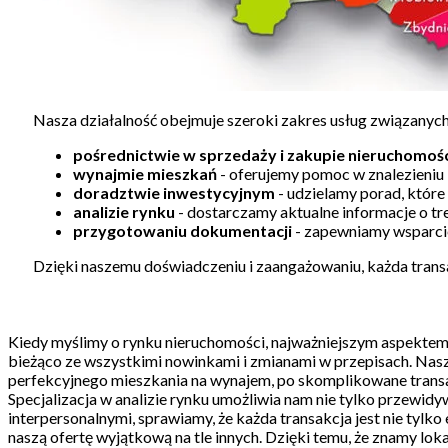
Nasza działalność obejmuje szeroki zakres usług związanych
pośrednictwie w sprzedaży i zakupie nieruchomoś
wynajmie mieszkań
- oferujemy pomoc w znalezieniu 
doradztwie inwestycyjnym
- udzielamy porad, któr
analizie rynku
- dostarczamy aktualne informacje o tr
przygotowaniu dokumentacji
- zapewniamy wsparcie
Dzięki naszemu doświadczeniu i zaangażowaniu, każda transak
Kiedy myślimy o rynku nieruchomości, najważniejszym aspektem j
bieżąco ze wszystkimi nowinkami i zmianami w przepisach. Nasz
perfekcyjnego mieszkania na wynajem, po skomplikowane transak
Specjalizacja w analizie rynku umożliwia nam nie tylko przewid
interpersonalnymi, sprawiamy, że każda transakcja jest nie tylk
naszą ofertę wyjątkową na tle innych. Dzięki temu, że znamy lok