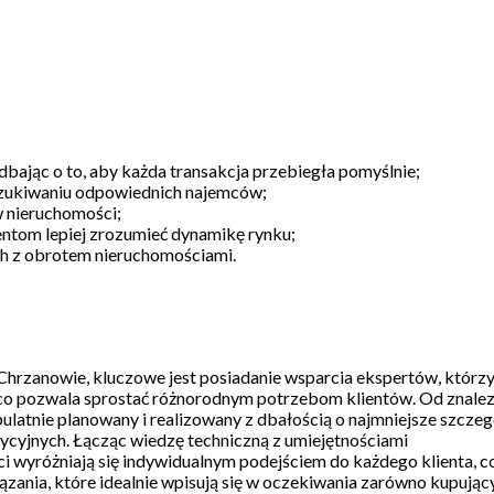
dbając o to, aby każda transakcja przebiegła pomyślnie;
poszukiwaniu odpowiednich najemców;
 nieruchomości;
entom lepiej zrozumieć dynamikę rynku;
ch z obrotem nieruchomościami.
Chrzanowie, kluczowe jest posiadanie wsparcia ekspertów, którzy
, co pozwala sprostać różnorodnym potrzebom klientów. Od znalez
latnie planowany i realizowany z dbałością o najmniejsze szczeg
tycyjnych. Łącząc wiedzę techniczną z umiejętnościami
nci wyróżniają się indywidualnym podejściem do każdego klienta, c
ązania, które idealnie wpisują się w oczekiwania zarówno kupując