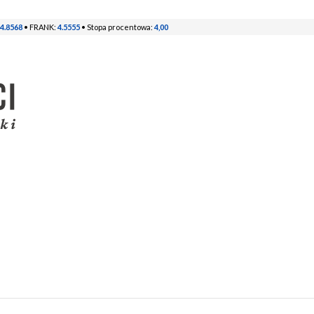
4.8568
• FRANK:
4.5555
• Stopa procentowa:
4,00