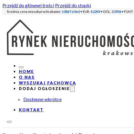
Przejdź do głównej treści
Przejdź do stopki
Średnia cena mieszkań w Krakowie:
13867 zł/m2
• EUR:
4.2293
• DOL:
3.5936
• FUNT:
HOME
O NAS
WYSZUKAJ FACHOWCA
DODAJ OGŁOSZENIE
Dostępne wkrótce
KONTAKT