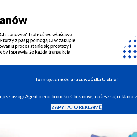
zanów
 Chrzanowie? Trafiłeś we właściwe
 którzy z pasją pomogą Ci w zakupie,
waniu proces stanie się prostszy i
by i sprawią, że każda transakcja
To miejsce może
pracować dla Ciebie!
izujesz usługi Agent nieruchomości Chrzanów, możesz się reklamo
ZAPYTAJ O REKLAMĘ