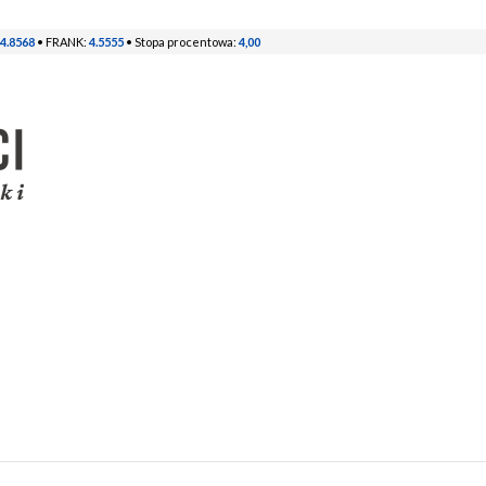
4.8568
• FRANK:
4.5555
• Stopa procentowa:
4,00