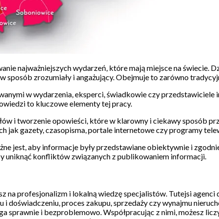
anie najważniejszych wydarzeń, które mają miejsce na świecie. Dz
w sposób zrozumiały i angażujący. Obejmuje to zarówno tradycyjne
nymi w wydarzenia, eksperci, świadkowie czy przedstawiciele i
owiedzi to kluczowe elementy tej pracy.
ów i tworzenie opowieści, które w klarowny i ciekawy sposób pr
ch jak gazety, czasopisma, portale internetowe czy programy tele
Ważne jest, aby informacje były przedstawiane obiektywnie i zgod
 aby uniknąć konfliktów związanych z publikowaniem informacji.
 na profesjonalizm i lokalną wiedzę specjalistów. Tutejsi agenci
u i doświadczeniu, proces zakupu, sprzedaży czy wynajmu nieruchom
iega sprawnie i bezproblemowo. Współpracując z nimi, możesz licz