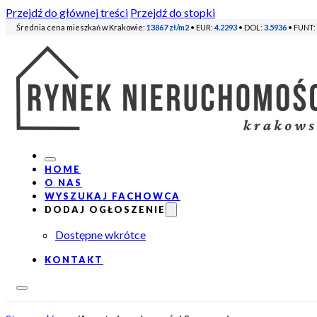
Przejdź do głównej treści
Przejdź do stopki
Średnia cena mieszkań w Krakowie:
13867 zł/m2
• EUR:
4.2293
• DOL:
3.5936
• FUNT:
HOME
O NAS
WYSZUKAJ FACHOWCA
DODAJ OGŁOSZENIE
Dostępne wkrótce
KONTAKT