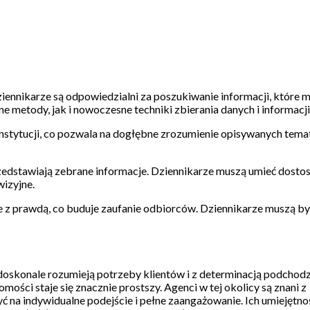
iennikarze są odpowiedzialni za poszukiwanie informacji, które m
 metody, jak i nowoczesne techniki zbierania danych i informacji
nstytucji, co pozwala na dogłębne zrozumienie opisywanych tema
zedstawiają zebrane informacje. Dziennikarze muszą umieć dost
wizyjne.
nie z prawdą, co buduje zaufanie odbiorców. Dziennikarze muszą b
 doskonale rozumieją potrzeby klientów i z determinacją podchod
ości staje się znacznie prostszy. Agenci w tej okolicy są znani z
yć na indywidualne podejście i pełne zaangażowanie. Ich umiejętno