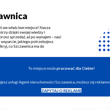
zawnica
eś we właściwe miejsce! Nasza
órzy dzięki swojej wiedzy i
przez sprzedaż, aż po wynajem – nasi
i wsparcie, jakiego potrzebujesz.
dkryj, co Szczawnica ma do
To miejsce może
pracować dla Ciebie!
izujesz usługi Agent nieruchomości Szczawnica, możesz się reklam
ZAPYTAJ O REKLAMĘ