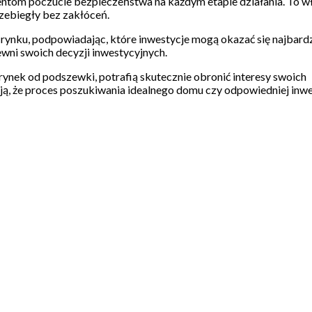
ientom poczucie bezpieczeństwa na każdym etapie działania. To w
zebiegły bez zakłóceń.
 rynku, podpowiadając, które inwestycje mogą okazać się najbardz
ewni swoich decyzji inwestycyjnych.
ynek od podszewki, potrafią skutecznie obronić interesy swoich
ają, że proces poszukiwania idealnego domu czy odpowiedniej inwe