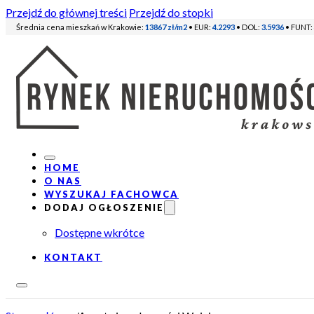
Przejdź do głównej treści
Przejdź do stopki
Średnia cena mieszkań w Krakowie:
13867 zł/m2
• EUR:
4.2293
• DOL:
3.5936
• FUNT:
HOME
O NAS
WYSZUKAJ FACHOWCA
DODAJ OGŁOSZENIE
Dostępne wkrótce
KONTAKT