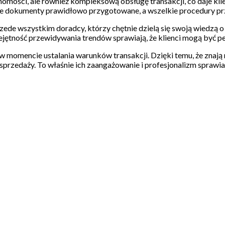
homości, ale również kompleksową obsługę transakcji, co daje kl
ie dokumenty prawidłowo przygotowane, a wszelkie procedury pr
rzede wszystkim doradcy, którzy chętnie dzielą się swoją wiedzą o
iejętność przewidywania trendów sprawiają, że klienci mogą być p
 momencie ustalania warunków transakcji. Dzięki temu, że znają r
sprzedaży. To właśnie ich zaangażowanie i profesjonalizm sprawi