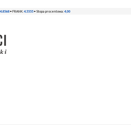
4.8568
• FRANK:
4.5555
• Stopa procentowa:
4,00