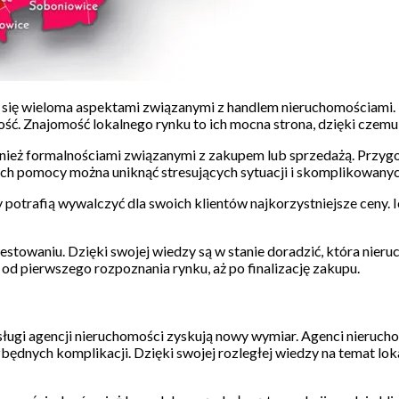
ją się wieloma aspektami związanymi z handlem nieruchomościam
ć. Znajomość lokalnego rynku to ich mocna strona, dzięki czemu po
wnież formalnościami związanymi z zakupem lub sprzedażą. Przyg
 ich pomocy można uniknąć stresujących sytuacji i skomplikowany
 potrafią wywalczyć dla swoich klientów najkorzystniejsze ceny. 
estowaniu. Dzięki swojej wiedzy są w stanie doradzić, która ni
od pierwszego rozpoznania rynku, aż po finalizację zakupu.
usługi agencji nieruchomości zyskują nowy wymiar. Agenci nierucho
będnych komplikacji. Dzięki swojej rozległej wiedzy na temat lok