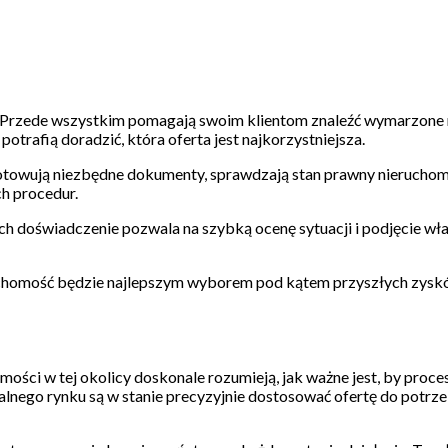
i. Przede wszystkim pomagają swoim klientom znaleźć wymarzone 
trafią doradzić, która oferta jest najkorzystniejsza.
otowują niezbędne dokumenty, sprawdzają stan prawny nieruchom
ch procedur.
Ich doświadczenie pozwala na szybką ocenę sytuacji i podjęcie wł
eruchomość będzie najlepszym wyborem pod kątem przyszłych zysk
mości w tej okolicy doskonale rozumieją, jak ważne jest, by proce
alnego rynku są w stanie precyzyjnie dostosować ofertę do potrz