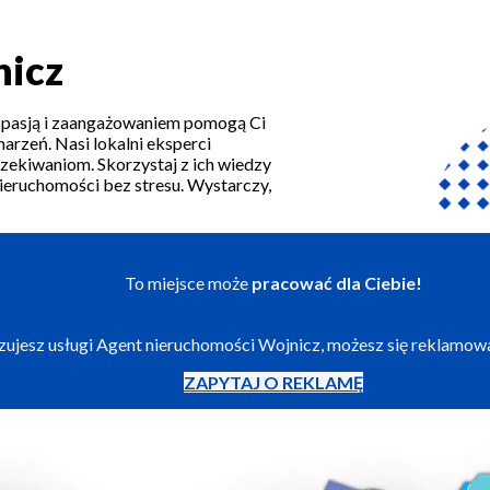
nicz
z pasją i zaangażowaniem pomogą Ci
arzeń. Nasi lokalni eksperci
zekiwaniom. Skorzystaj z ich wiedzy
nieruchomości bez stresu. Wystarczy,
To miejsce może
pracować dla Ciebie!
lizujesz usługi Agent nieruchomości Wojnicz, możesz się reklamow
ZAPYTAJ O REKLAMĘ