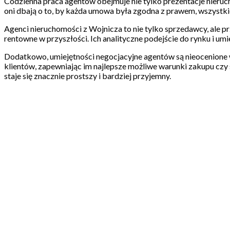
Codzienna praca agentów obejmuje nie tylko prezentacje nieruc
oni dbają o to, by każda umowa była zgodna z prawem, wszystk
Agenci nieruchomości z Wojnicza to nie tylko sprzedawcy, ale p
rentowne w przyszłości. Ich analityczne podejście do rynku i um
Dodatkowo, umiejętności negocjacyjne agentów są nieocenione w
klientów, zapewniając im najlepsze możliwe warunki zakupu czy 
staje się znacznie prostszy i bardziej przyjemny.