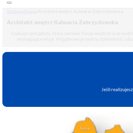
Strona główna
/
Architekt wnętrz Kalwaria Zebrzydowska
Architekt wnętrz Kalwaria Zebrzydowska
Szukasz specjalisty, który zamieni Twoje wnętrze w prawdzi
wymagające wizje. Wyjątkowe projekty, dokładność i dbał
Jeśli realizuje