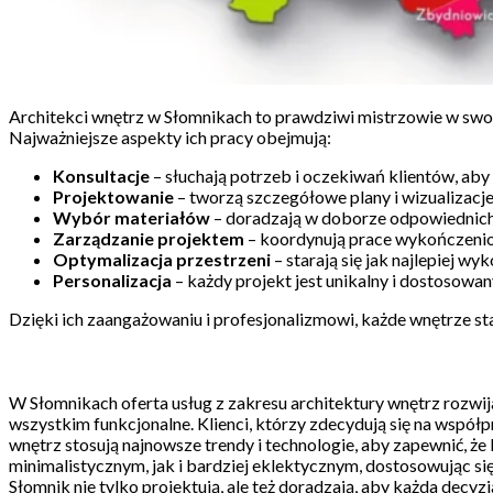
Architekci wnętrz w Słomnikach to prawdziwi mistrzowie w swoi
Najważniejsze aspekty ich pracy obejmują:
Konsultacje
– słuchają potrzeb i oczekiwań klientów, aby s
Projektowanie
– tworzą szczegółowe plany i wizualizacj
Wybór materiałów
– doradzają w doborze odpowiednich 
Zarządzanie projektem
– koordynują prace wykończeniow
Optymalizacja przestrzeni
– starają się jak najlepiej w
Personalizacja
– każdy projekt jest unikalny i dostosowany
Dzięki ich zaangażowaniu i profesjonalizmowi, każde wnętrze staje
W Słomnikach oferta usług z zakresu architektury wnętrz rozwija 
wszystkim funkcjonalne. Klienci, którzy zdecydują się na współ
wnętrz stosują najnowsze trendy i technologie, aby zapewnić, że 
minimalistycznym, jak i bardziej eklektycznym, dostosowując si
Słomnik nie tylko projektują, ale też doradzają, aby każda decy