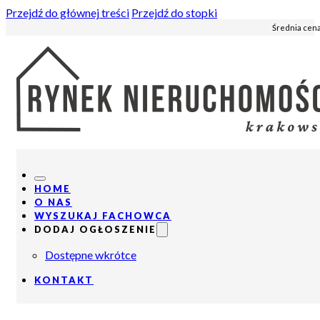
Przejdź do głównej treści
Przejdź do stopki
Średnia cena
HOME
O NAS
WYSZUKAJ FACHOWCA
DODAJ OGŁOSZENIE
Dostępne wkrótce
KONTAKT