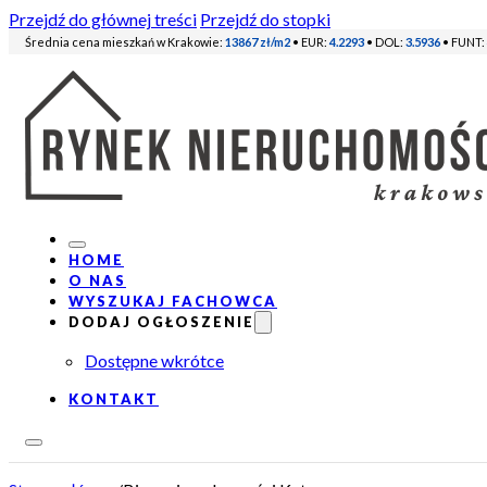
Przejdź do głównej treści
Przejdź do stopki
Średnia cena mieszkań w Krakowie:
13867 zł/m2
• EUR:
4.2293
• DOL:
3.5936
• FUNT:
HOME
O NAS
WYSZUKAJ FACHOWCA
DODAJ OGŁOSZENIE
Dostępne wkrótce
KONTAKT