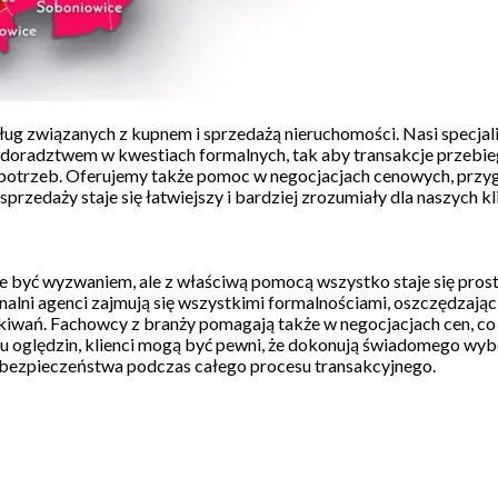
ług związanych z kupnem i sprzedażą nieruchomości. Nasi specjal
 doradztwem w kwestiach formalnych, tak aby transakcje przebieg
ego potrzeb. Oferujemy także pomoc w negocjacjach cenowych, pr
przedaży staje się łatwiejszy i bardziej zrozumiały dla naszych k
być wyzwaniem, ale z właściwą pomocą wszystko staje się prosts
nalni agenci zajmują się wszystkimi formalnościami, oszczędzając
ekiwań. Fachowcy z branży pomagają także w negocjacjach cen, c
u oględzin, klienci mogą być pewni, że dokonują świadomego wyb
i bezpieczeństwa podczas całego procesu transakcyjnego.