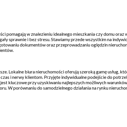
iści pomagają w znalezieniu idealnego mieszkania czy domu oraz 
ały sprawnie i bez stresu. Stawiamy przede wszystkim na indywi
zygotowaniu dokumentów oraz przeprowadzaniu oględzin nierucho
lientów.
ze. Lokalne biura nieruchomości oferują szeroką gamę usług, któ
 czas i nerwy klientom. Przyjęte indywidualne podejście do potrz
o jest kluczowe przy uzyskiwaniu najlepszych możliwych warunkó
oru. W porównaniu do samodzielnego działania na rynku nierucho