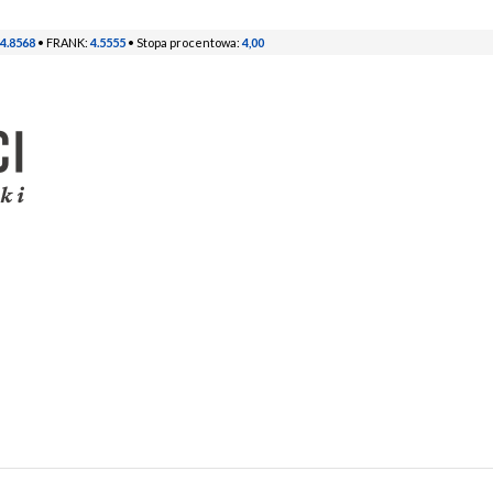
4.8568
• FRANK:
4.5555
• Stopa procentowa:
4,00