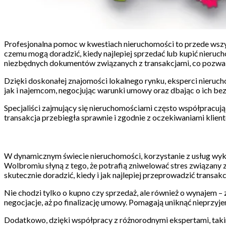
Profesjonalna pomoc w kwestiach nieruchomości to przede wszyst
czemu mogą doradzić, kiedy najlepiej sprzedać lub kupić nieru
niezbędnych dokumentów związanych z transakcjami, co pozwal
Dzięki doskonałej znajomości lokalnego rynku, eksperci nier
jak i najemcom, negocjując warunki umowy oraz dbając o ich b
Specjaliści zajmujący się nieruchomościami często współpracują
transakcja przebiegła sprawnie i zgodnie z oczekiwaniami klien
W dynamicznym świecie nieruchomości, korzystanie z usług wykw
Wolbromiu słyną z tego, że potrafią zniwelować stres związany z
skutecznie doradzić, kiedy i jak najlepiej przeprowadzić transakc
Nie chodzi tylko o kupno czy sprzedaż, ale również o wynajem – 
negocjacje, aż po finalizację umowy. Pomagają uniknąć nieprzyj
Dodatkowo, dzięki współpracy z różnorodnymi ekspertami, takim