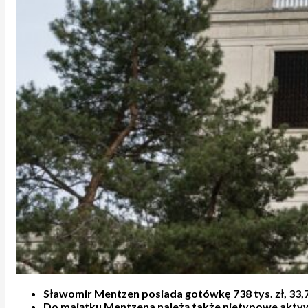
Sławomir Mentzen posiada gotówkę 738 tys. zł, 33,7 
Do majątku Mentzena należą także nietypowe aktywa 