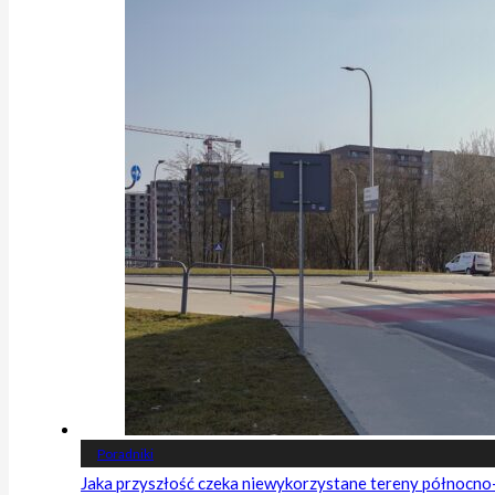
Poradniki
Jaka przyszłość czeka niewykorzystane tereny północn