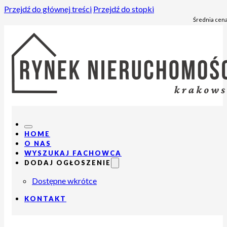
Przejdź do głównej treści
Przejdź do stopki
Średnia cena
HOME
O NAS
WYSZUKAJ FACHOWCA
DODAJ OGŁOSZENIE
Dostępne wkrótce
KONTAKT