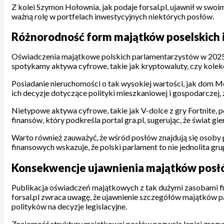
Z kolei Szymon Hołownia, jak podaje forsal.pl, ujawnił w swoi
ważną rolę w portfelach inwestycyjnych niektórych posłów.
Różnorodność form majątków poselskich i
Oświadczenia majątkowe polskich parlamentarzystów w 2025 ro
spotykamy aktywa cyfrowe, takie jak kryptowaluty, czy kolekc
Posiadanie nieruchomości o tak wysokiej wartości, jak dom Me
ich decyzje dotyczące polityki mieszkaniowej i gospodarczej,
Nietypowe aktywa cyfrowe, takie jak V-dolce z gry Fortnite, p
finansów, który podkreśla portal gra.pl, sugerując, że świat g
Warto również zauważyć, że wśród posłów znajdują się osoby p
finansowych wskazuje, że polski parlament to nie jednolita gru
Konsekwencje ujawnienia majątków posłów 
Publikacja oświadczeń majątkowych z tak dużymi zasobami fin
forsal.pl zwraca uwagę, że ujawnienie szczegółów majątków p
polityków na decyzje legislacyjne.
Znajomość struktury majątkowej posłów pozwala lepiej zrozum