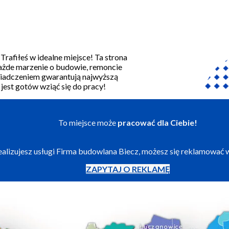
rafiłeś w idealne miejsce! Ta strona
każde marzenie o budowie, remoncie
świadczeniem gwarantują najwyższą
 jest gotów wziąć się do pracy!
To miejsce może
pracować dla Ciebie!
realizujesz usługi Firma budowlana Biecz, możesz się reklamować 
ZAPYTAJ O REKLAMĘ