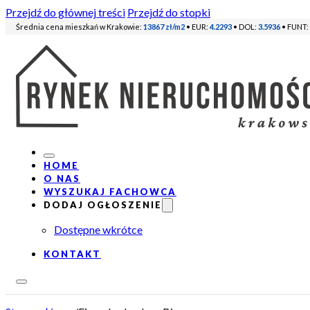
Przejdź do głównej treści
Przejdź do stopki
Średnia cena mieszkań w Krakowie:
13867 zł/m2
• EUR:
4.2293
• DOL:
3.5936
• FUNT:
HOME
O NAS
WYSZUKAJ FACHOWCA
DODAJ OGŁOSZENIE
Dostępne wkrótce
KONTAKT