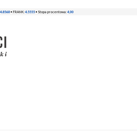
4.8568
• FRANK:
4.5555
• Stopa procentowa:
4,00