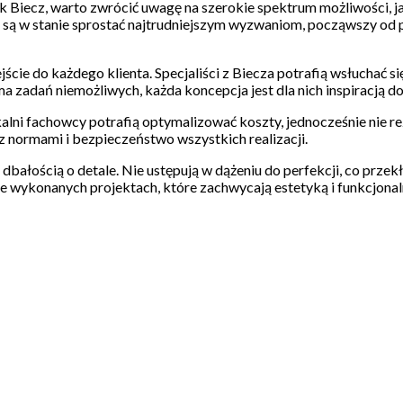
 Biecz, warto zwrócić uwagę na szerokie spektrum możliwości, jak
oni są w stanie sprostać najtrudniejszym wyzwaniom, począwszy o
ście do każdego klienta. Specjaliści z Biecza potrafią wsłuchać 
 ma zadań niemożliwych, każda koncepcja jest dla nich inspiracją do
lni fachowcy potrafią optymalizować koszty, jednocześnie nie re
 normami i bezpieczeństwo wszystkich realizacji.
i dbałością o detale. Nie ustępują w dążeniu do perfekcji, co przek
e wykonanych projektach, które zachwycają estetyką i funkcjonal