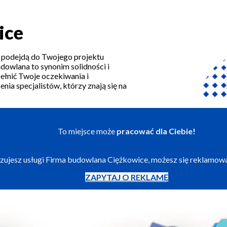
ice
 podejdą do Twojego projektu
dowlana to synonim solidności i
pełnić Twoje oczekiwania i
nia specjalistów, którzy znają się na
To miejsce może
pracować dla Ciebie!
lizujesz usługi Firma budowlana Ciężkowice, możesz się reklamow
ZAPYTAJ O REKLAMĘ