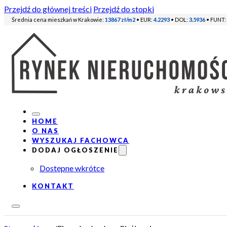
Przejdź do głównej treści
Przejdź do stopki
Średnia cena mieszkań w Krakowie:
13867 zł/m2
• EUR:
4.2293
• DOL:
3.5936
• FUNT:
HOME
O NAS
WYSZUKAJ FACHOWCA
DODAJ OGŁOSZENIE
Dostępne wkrótce
KONTAKT