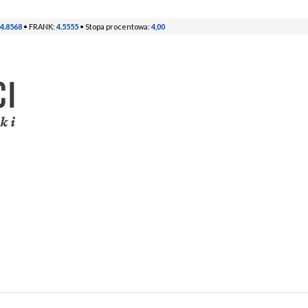
4.8568
• FRANK:
4.5555
• Stopa procentowa:
4,00