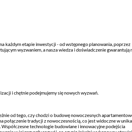
a każdym etapie inwestycji - od wstępnego planowania, poprzez
cytującym wyzwaniem, a nasza wiedza i doświadczenie gwarantują
izacji i chętnie podejmujemy się nowych wyzwań.
zależnie od tego, czy chodzi o budowę nowoczesnych apartamento
na połączenie tradycji z nowoczesnością, co jest widoczne w unik
ią. Współczesne technologie budowlane i innowacyjne podejścia
stowanie w jej przyszły rozwój, co czynią lokalni wykonawcy stawia