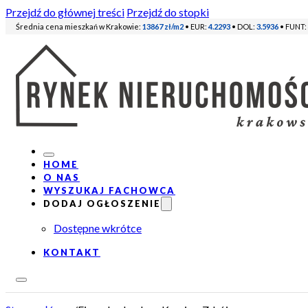
Przejdź do głównej treści
Przejdź do stopki
Średnia cena mieszkań w Krakowie:
13867 zł/m2
• EUR:
4.2293
• DOL:
3.5936
• FUNT:
HOME
O NAS
WYSZUKAJ FACHOWCA
DODAJ OGŁOSZENIE
Dostępne wkrótce
KONTAKT