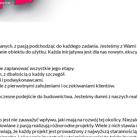
nych, z pasją podchodząc do każdego zadania. Jesteśmy z Wami n
nie obiektu do użytku. Każda inicjatywa jest dla nas nowym, eks
ie zaplanować wszystkie jego etapy.
 z dbałością o każdy szczegół.
mi i podwykonawcami.
e z pierwotnymi założeniami i oczekiwaniami klientów.
oczesne podejście do budownictwa. Jesteśmy dumni z naszych real
 jest nie zauważyć wpływu, jaki mają na rozwój tej okolicy. Nie
ane z pasją realizują różnorodne projekty. Wiele z nich stawia 
rawiają, że każdy projekt jest prowadzony z najwyższą starannośc
unkcjonalne. Lokowanie inwestycji w tej miejscowości to także inwe