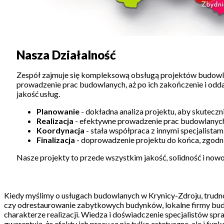
Nasza Działalność
Zespół zajmuje się kompleksową obsługą projektów budowla
prowadzenie prac budowlanych, aż po ich zakończenie i odda
jakość usług.
Planowanie
- dokładna analiza projektu, aby skuteczn
Realizacja
- efektywne prowadzenie prac budowlanych,
Koordynacja
- stała współpraca z innymi specjalista
Finalizacja
- doprowadzenie projektu do końca, zgodni
Nasze projekty to przede wszystkim jakość, solidność i now
Kiedy myślimy o usługach budowlanych w Krynicy-Zdroju, trudno
czy odrestaurowanie zabytkowych budynków, lokalne firmy budowl
charakterze realizacji. Wiedza i doświadczenie specjalistów sp
gwarantują, że efekty ich pracy są nie tylko estetyczne, ale i f