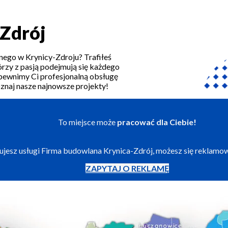
Zdrój
ego w Krynicy-Zdroju? Trafiłeś
órzy z pasją podejmują się każdego
zapewnimy Ci profesjonalną obsługę
oznaj nasze najnowsze projekty!
To miejsce może
pracować dla Ciebie!
izujesz usługi Firma budowlana Krynica-Zdrój, możesz się reklamo
ZAPYTAJ O REKLAMĘ