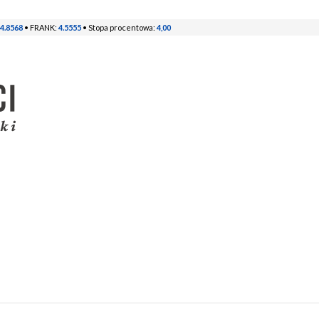
4.8568
• FRANK:
4.5555
• Stopa procentowa:
4,00