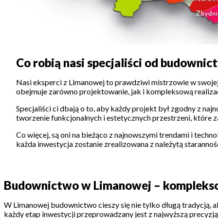
Co robią nasi specjaliści od budownic
Nasi eksperci z Limanowej to prawdziwi mistrzowie w swojej
obejmuje zarówno projektowanie, jak i kompleksową realizac
Specjaliści ci dbają o to, aby każdy projekt był zgodny z 
tworzenie funkcjonalnych i estetycznych przestrzeni, które z
Co więcej, są oni na bieżąco z najnowszymi trendami i technol
każda inwestycja zostanie zrealizowana z należytą starannośc
Budownictwo w Limanowej – kompleksow
W Limanowej budownictwo cieszy się nie tylko długą tradycją, 
każdy etap inwestycji przeprowadzany jest z najwyższą precyzją