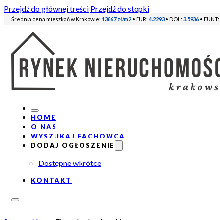
Przejdź do głównej treści
Przejdź do stopki
Średnia cena mieszkań w Krakowie:
13867 zł/m2
• EUR:
4.2293
• DOL:
3.5936
• FUNT:
HOME
O NAS
WYSZUKAJ FACHOWCA
DODAJ OGŁOSZENIE
Dostępne wkrótce
KONTAKT