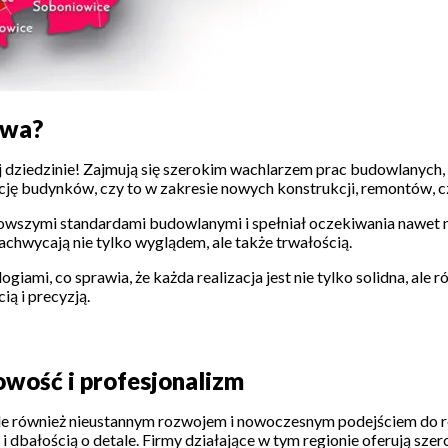
twa?
 dziedzinie! Zajmują się szerokim wachlarzem prac budowlanych, 
ję budynków, czy to w zakresie nowych konstrukcji, remontów, c
najnowszymi standardami budowlanymi i spełniał oczekiwania nawet
achwycają nie tylko wyglądem, ale także trwałością.
ogiami, co sprawia, że każda realizacja jest nie tylko solidna, al
ią i precyzją.
ość i profesjonalizm
ale również nieustannym rozwojem i nowoczesnym podejściem do re
 i dbałością o detale. Firmy działające w tym regionie oferują sz