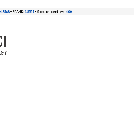
4.8568
• FRANK:
4.5555
• Stopa procentowa:
4,00