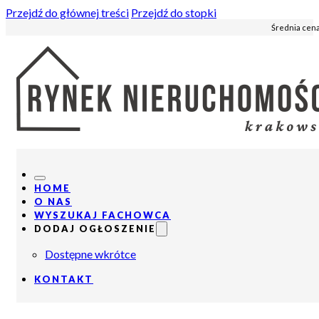
Przejdź do głównej treści
Przejdź do stopki
Średnia cena
HOME
O NAS
WYSZUKAJ FACHOWCA
DODAJ OGŁOSZENIE
Dostępne wkrótce
KONTAKT