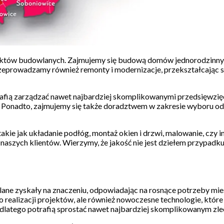
rojektów budowlanych. Zajmujemy się budową domów jednorodzinny
eprowadzamy również remonty i modernizacje, przekształcając st
otrafią zarządzać nawet najbardziej skomplikowanymi przedsięwzię
 Ponadto, zajmujemy się także doradztwem w zakresie wyboru odpo
ie jak układanie podłóg, montaż okien i drzwi, malowanie, czy in
naszych klientów. Wierzymy, że jakość nie jest dziełem przypadku,
e zyskały na znaczeniu, odpowiadając na rosnące potrzeby miesz
do realizacji projektów, ale również nowoczesne technologie, któ
dlatego potrafią sprostać nawet najbardziej skomplikowanym zl