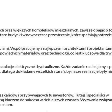
ch oraz większych kompleksów mieszkalnych, zawsze dbając o to
are budynki w nowoczesne przestrzenie, które spełniają potrzeby
ciami. Współpracujemy z najlepszymi architektami i projektantami
wiednich materiałów oraz technologii, co jest kluczowe dla trwa
stalacje elektryczne i hydrauliczne. Każde zadanie realizujemy z 
 dlatego dokładamy wszelkich starań, by nasze realizacje były ni
kańców i przybywających tu inwestorów. Tutejsi specjaliści w
re są kluczem do sukcesu w dzisiejszych czasach. Wyzwania związa
eceniom.