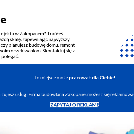
ne
rojektu w Zakopanem? Trafiłeś
każdą skalę, zapewniając najwyższy
o, czy planujesz budowę domu, remont
 Twoim oczekiwaniom. Skontaktuj się z
 polegać.
To miejsce może
pracować dla Ciebie!
alizujesz usługi Firma budowlana Zakopane, możesz się reklamowa
ZAPYTAJ O REKLAMĘ