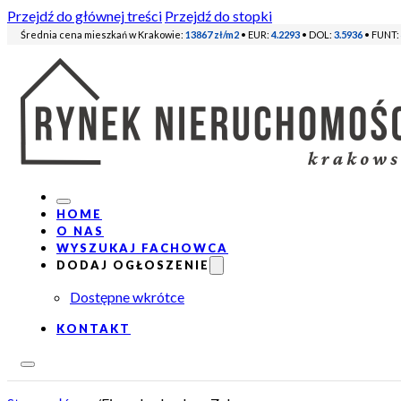
Przejdź do głównej treści
Przejdź do stopki
Średnia cena mieszkań w Krakowie:
13867 zł/m2
• EUR:
4.2293
• DOL:
3.5936
• FUNT:
HOME
O NAS
WYSZUKAJ FACHOWCA
DODAJ OGŁOSZENIE
Dostępne wkrótce
KONTAKT