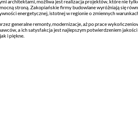
rchitektami, możliwa jest realizacja projektów, które nie tylko 
h mocną stroną. Zakopiańskie firmy budowlane wyróżniają się rów
tywności energetycznej, istotnej w regionie o zmiennych warunka
ez generalne remonty, modernizacje, aż po prace wykończeniowe, 
onawców, a ich satysfakcja jest najlepszym potwierdzeniem jakości
ak i piękne.