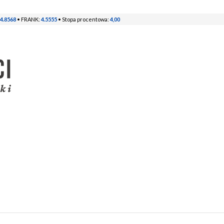
4.8568
• FRANK:
4.5555
• Stopa procentowa:
4,00