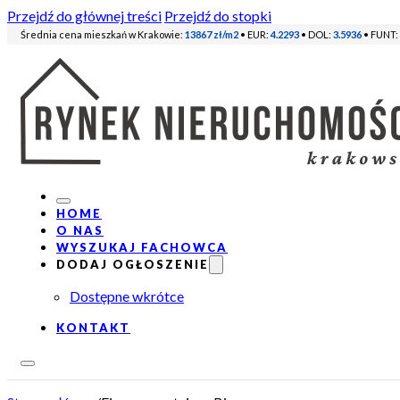
Przejdź do głównej treści
Przejdź do stopki
Średnia cena mieszkań w Krakowie:
13867 zł/m2
• EUR:
4.2293
• DOL:
3.5936
• FUNT:
HOME
O NAS
WYSZUKAJ FACHOWCA
DODAJ OGŁOSZENIE
Dostępne wkrótce
KONTAKT