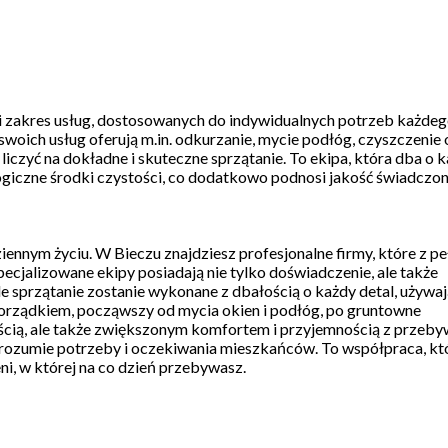
oki zakres usług, dostosowanych do indywidualnych potrzeb każdego
oich usług oferują m.in. odkurzanie, mycie podłóg, czyszczenie o
liczyć na dokładne i skuteczne sprzątanie. To ekipa, która dba o 
ogiczne środki czystości, co dodatkowo podnosi jakość świadczon
iennym życiu. W Bieczu znajdziesz profesjonalne firmy, które z p
cjalizowane ekipy posiadają nie tylko doświadczenie, ale także
de sprzątanie zostanie wykonane z dbałością o każdy detal, używa
orządkiem, począwszy od mycia okien i podłóg, po gruntowne
stością, ale także zwiększonym komfortem i przyjemnością z przeb
e rozumie potrzeby i oczekiwania mieszkańców. To współpraca, kt
ni, w której na co dzień przebywasz.