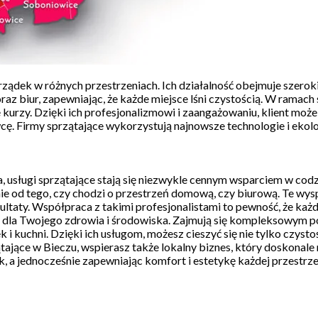
 porządek w różnych przestrzeniach. Ich działalność obejmuje szer
biur, zapewniając, że każde miejsce lśni czystością. W ramach sw
kurzy. Dzięki ich profesjonalizmowi i zaangażowaniu, klient może 
ę. Firmy sprzątające wykorzystują najnowsze technologie i ekol
a, usługi sprzątające stają się niezwykle cennym wsparciem w codz
 od tego, czy chodzi o przestrzeń domową, czy biurową. Te wyspe
ultaty. Współpraca z takimi profesjonalistami to pewność, że każ
e dla Twojego zdrowia i środowiska. Zajmują się kompleksowym p
k i kuchni. Dzięki ich usługom, możesz cieszyć się nie tylko czy
tające w Bieczu, wspierasz także lokalny biznes, który doskonal
, a jednocześnie zapewniając komfort i estetykę każdej przestrze