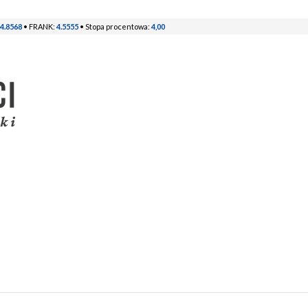
4.8568
• FRANK:
4.5555
• Stopa procentowa:
4,00