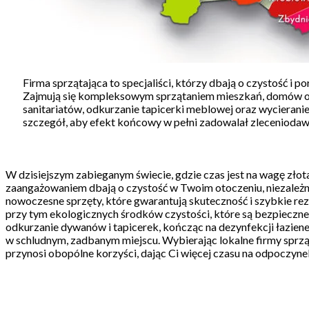
Firma sprzątająca to specjaliści, którzy dbają o czystość i
Zajmują się kompleksowym sprzątaniem mieszkań, domów oraz 
sanitariatów, odkurzanie tapicerki meblowej oraz wycieranie 
szczegół, aby efekt końcowy w pełni zadowalał zleceniodawc
W dzisiejszym zabieganym świecie, gdzie czas jest na wagę złot
zaangażowaniem dbają o czystość w Twoim otoczeniu, niezależnie
nowoczesne sprzęty, które gwarantują skuteczność i szybkie rez
przy tym ekologicznych środków czystości, które są bezpieczn
odkurzanie dywanów i tapicerek, kończąc na dezynfekcji łaziene
w schludnym, zadbanym miejscu. Wybierając lokalne firmy sprzą
przynosi obopólne korzyści, dając Ci więcej czasu na odpoczynek