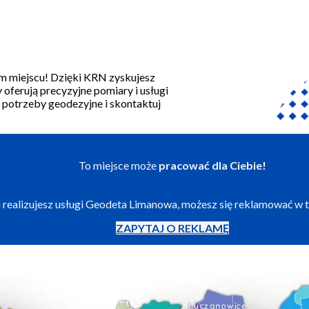
m miejscu! Dzięki KRN zyskujesz
oferują precyzyjne pomiary i usługi
potrzeby geodezyjne i skontaktuj
To miejsce może
pracować dla Ciebie!
i realizujesz usługi Geodeta Limanowa, możesz się reklamować w 
ZAPYTAJ O REKLAMĘ