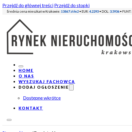
Przejdź do głównej treści
Przejdź do stopki
Średnia cena mieszkań w Krakowie:
13867 zł/m2
• EUR:
4.2293
• DOL:
3.5936
• FUNT:
HOME
O NAS
WYSZUKAJ FACHOWCA
DODAJ OGŁOSZENIE
Dostępne wkrótce
KONTAKT