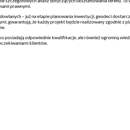
nie szczegółowych analiz dotyczących ukształtowania terenu. To w
rmami prawnymi.
dowlanych – już na etapie planowania inwestycji, geodeci dostarc
anymi, gwarantują, że każdy projekt będzie realizowany zgodnie
ne.
o posiadają odpowiednie kwalifikacje, ale również ogromną wiedzę
 oczekiwaniami klientów.