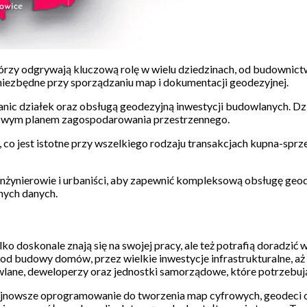
którzy odgrywają kluczową rolę w wielu dziedzinach, od budownic
iezbędne przy sporządzaniu map i dokumentacji geodezyjnej.
ranic działek oraz obsługą geodezyjną inwestycji budowlanych. Dz
jscowym planem zagospodarowania przestrzennego.
, co jest istotne przy wszelkiego rodzaju transakcjach kupna-sp
, inżynierowie i urbaniści, aby zapewnić kompleksową obsługę geod
nych danych.
ko doskonale znają się na swojej pracy, ale też potrafią doradzić 
od budowy domów, przez wielkie inwestycje infrastrukturalne, aż 
udowlane, deweloperzy oraz jednostki samorządowe, które potrzebu
nowsze oprogramowanie do tworzenia map cyfrowych, geodeci ofer