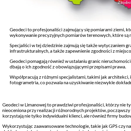
Geodeci to profesjonaliści zajmujący się pomiarami ziemi, 
wykonywanie precyzyjnych pomiarów terenowych, które są n
Specjaliści w tej dziedzinie zajmują się także wytyczaniem g
infrastrukturalnych, a także zapewnienie zgodności z mie
Geodeci pomagają również w ustalaniu granic nieruchomości
dbają o ich zgodność z obowiązującymi przepisami prawa.
Współpracują z różnymi specjalistami, takimi jak architekci
fotogrametria, co pozwala na uzyskiwanie niezwykle dokład
Geodeci w Limanowej to prawdziwi profesjonaliści, którzy nie tyl
nieoceniona przy realizacji różnorodnych projektów, począwszy 
korzystają nie tylko indywidualni klienci, ale również firmy b
Wykorzystując zaawansowane technologie, takie jak GPS czy naj