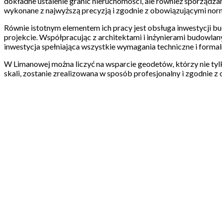
dokładne ustalenie granic nieruchomości, ale również sporządza
wykonane z najwyższą precyzją i zgodnie z obowiązującymi no
Równie istotnym elementem ich pracy jest obsługa inwestycji bu
projekcie. Współpracując z architektami i inżynierami budowl
inwestycja spełniająca wszystkie wymagania techniczne i formal
W Limanowej można liczyć na wsparcie geodetów, którzy nie tylk
skali, zostanie zrealizowana w sposób profesjonalny i zgodnie z