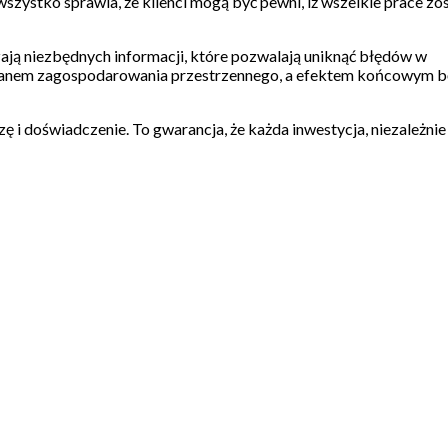
szystko sprawia, że klienci mogą być pewni, iż wszelkie prace zo
zają niezbędnych informacji, które pozwalają uniknąć błędów w
 z planem zagospodarowania przestrzennego, a efektem końcowym b
 i doświadczenie. To gwarancja, że każda inwestycja, niezależnie