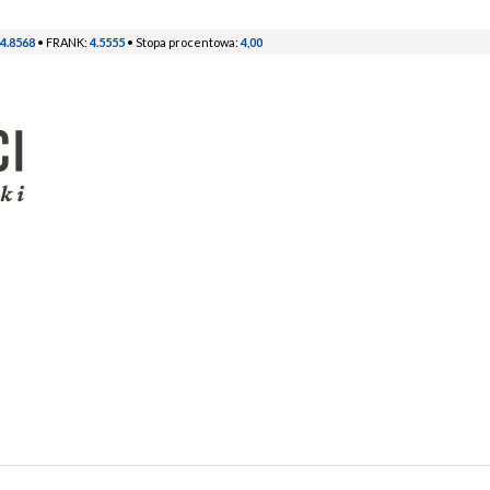
4.8568
• FRANK:
4.5555
• Stopa procentowa:
4,00