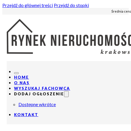
Przejdź do głównej treści
Przejdź do stopki
Średnia cena
HOME
O NAS
WYSZUKAJ FACHOWCA
DODAJ OGŁOSZENIE
Dostępne wkrótce
KONTAKT