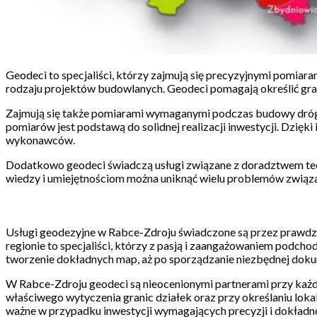
Geodeci to specjaliści, którzy zajmują się precyzyjnymi pomiar
rodzaju projektów budowlanych. Geodeci pomagają określić grani
Zajmują się także pomiarami wymaganymi podczas budowy dróg, m
pomiarów jest podstawą do solidnej realizacji inwestycji. Dzię
wykonawców.
Dodatkowo geodeci świadczą usługi związane z doradztwem techn
wiedzy i umiejętnościom można uniknąć wielu problemów związa
Usługi geodezyjne w Rabce-Zdroju świadczone są przez prawdziwy
regionie to specjaliści, którzy z pasją i zaangażowaniem podch
tworzenie dokładnych map, aż po sporządzanie niezbędnej doku
W Rabce-Zdroju geodeci są nieocenionymi partnerami przy każdej 
właściwego wytyczenia granic działek oraz przy określaniu lokal
ważne w przypadku inwestycji wymagających precyzji i dokładno