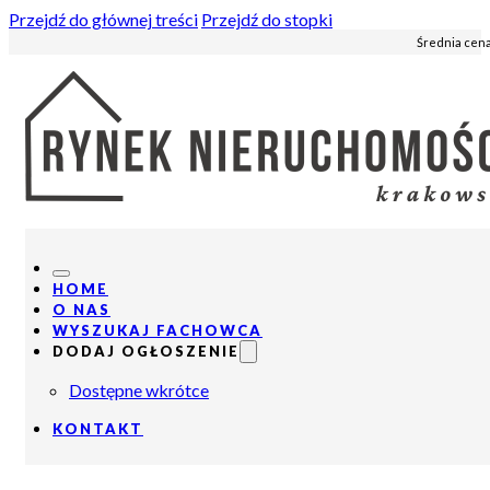
Przejdź do głównej treści
Przejdź do stopki
Średnia cena
HOME
O NAS
WYSZUKAJ FACHOWCA
DODAJ OGŁOSZENIE
Dostępne wkrótce
KONTAKT