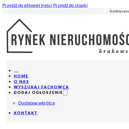
Przejdź do głównej treści
Przejdź do stopki
Średnia cena
HOME
O NAS
WYSZUKAJ FACHOWCA
DODAJ OGŁOSZENIE
Dostępne wkrótce
KONTAKT