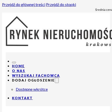
Przejdź do głównej treści
Przejdź do stopki
Średnia cena
HOME
O NAS
WYSZUKAJ FACHOWCA
DODAJ OGŁOSZENIE
Dostępne wkrótce
KONTAKT