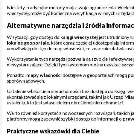
Niestety, tradycyjne metody mają swoje ograniczenia. Wiele n
wieczystej, może być konieczna weryfikacja w innych urzędach
Alternatywne narzędzia i źródła informac
W sytuacji, gdy dostęp do
księgi wieczystej
jest utrudniony l
lokalne geoportale
, które coraz częściej udostępniają infor
umożliwiają dostęp do map własności, co znacznie ułatwia usta
Wykorzystanie tych narzędzi pozwala na szybkie i efektywne p
niewystarczające. Dzięki tym systemom można uzyskać
szcz
Ponadto,
mapy własności
dostępne w geoportalach mogą pom
sporów sądowych.
Ustalenie właściciela nieruchomości bez dostępu do księgi wi
skontaktować się z lokalnymi urzędami, takimi jak
Urząd Mia
ustaleniu, kto jest właścicielem określonej nieruchomości.
Warto również korzystać z nowoczesnych rozwiązań, takich j
platformy mogą zapewnić szybki dostęp do informacji o
praw
Praktyczne wskazówki dla Ciebie