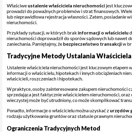
Właściwe
ustalenie właściciela nieruchomości
jest kluczow
prowadzi do poważnych problemów i strat finansowych. Wiele o
lub nieprawidłowa rejestracja własności. Zatem, posiadanie w
nieruchomości.
Przykłady sytuacji, w których brak
informacji o właścicielu
d
nieruchomości doprowadził do sporów sądowych lub nawet do
zaniechania. Pamiętajmy, że
bezpieczeństwo transakcji
w br
Tradycyjne Metody Ustalania Właściciel
Ustalenie właściciela nieruchomości jest kluczowym etapem w
informacji o właścicielu, hipotekach i innych obciążeniach ni
właścicieli, roszczeniach i hipotekach.
W praktyce, osoby zainteresowane zakupem nieruchomości czę
sprzedająca jest faktycznie właścicielem nieruchomości, oraz
wieczystej może być utrudniony, co może skomplikować transa
Ponadto, informacje o właścicielu można uzyskać z
urzędów ge
rodzaju użytkowania gruntów oraz statusie prawnym nieruchom
Ograniczenia Tradycyjnych Metod