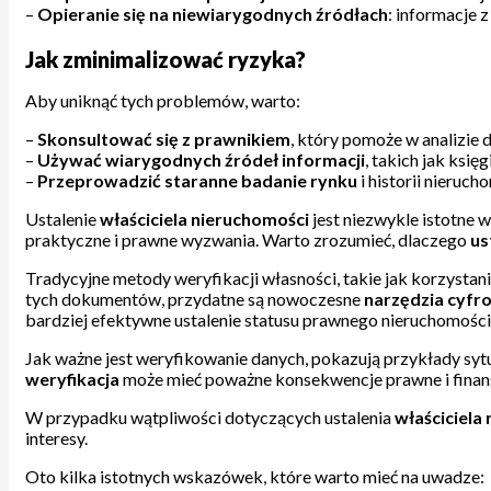
–
Opieranie się na niewiarygodnych źródłach
: informacje 
Jak zminimalizować ryzyka?
Aby uniknąć tych problemów, warto:
–
Skonsultować się z prawnikiem
, który pomoże w analizie
–
Używać wiarygodnych źródeł informacji
, takich jak ksi
–
Przeprowadzić staranne badanie rynku
i historii nieruc
Ustalenie
właściciela nieruchomości
jest niezwykle istotne 
praktyczne i prawne wyzwania. Warto zrozumieć, dlaczego
us
Tradycyjne metody weryfikacji własności, takie jak korzystan
tych dokumentów, przydatne są nowoczesne
narzędzia cyfr
bardziej efektywne ustalenie statusu prawnego nieruchomości
Jak ważne jest weryfikowanie danych, pokazują przykłady syt
weryfikacja
może mieć poważne konsekwencje prawne i finanso
W przypadku wątpliwości dotyczących ustalenia
właściciela
interesy.
Oto kilka istotnych wskazówek, które warto mieć na uwadze: