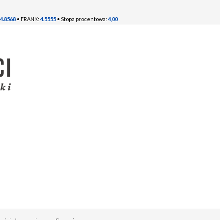
4.8568
• FRANK:
4.5555
• Stopa procentowa:
4,00