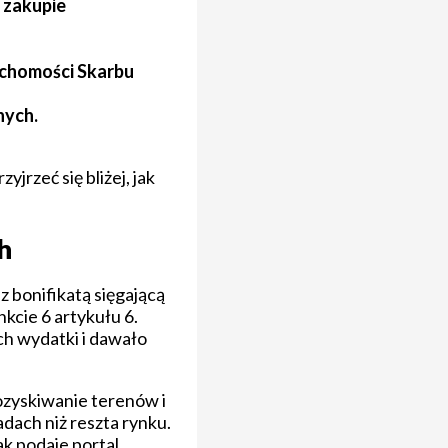
y zakupie
uchomości Skarbu
nych.
jrzeć się bliżej, jak
h
 bonifikatą sięgającą
kcie 6 artykułu 6.
ch wydatki i dawało
pozyskiwanie terenów i
dach niż reszta rynku.
ak podaje portal