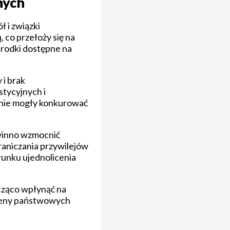
nych
 i związki
 co przełoży się na
środki dostępne na
i brak
stycyjnych i
 nie mogły konkurować
winno wzmocnić
graniczania przywilejów
runku ujednolicenia
acząco wpłynąć na
z ceny państwowych