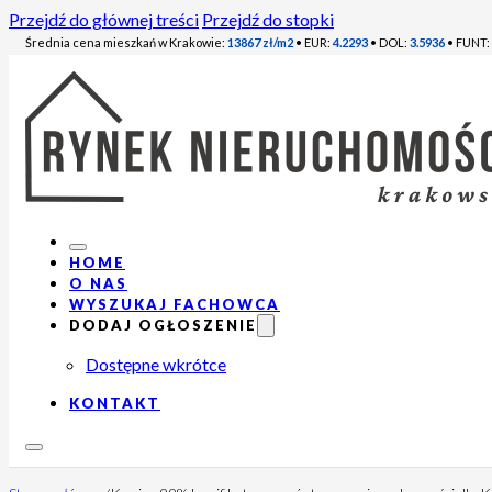
Przejdź do głównej treści
Przejdź do stopki
Średnia cena mieszkań w Krakowie:
13867 zł/m2
• EUR:
4.2293
• DOL:
3.5936
• FUNT:
HOME
O NAS
WYSZUKAJ FACHOWCA
DODAJ OGŁOSZENIE
Dostępne wkrótce
KONTAKT