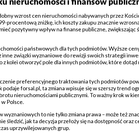
ku nieruchomości i finansów publicz
dobny wzrost cen nieruchomości nabywanych przez Kościół
 99-procentową zniżkę, ich koszty zakupu znacznie wzrosną,
mieć pozytywny wpływ na finanse publiczne, zwiększając 
uchomości państwowych dla tych podmiotów. Wyższe ceny 
inne związki wyznaniowe do rewizji swoich strategii inwe
z kolei otworzyć pole dla innych podmiotów, które dotąd
ńczenie preferencyjnego traktowania tych podmiotów po
 podaje forsal.pl, ta zmiana wpisuje się w szerszy trend o
 obrotu nieruchomościami publicznymi. To ważny krok w kie
 w Polsce.
zków wyznaniowych to nie tylko zmiana prawa – może też zn
ie śledzić, jak ta decyzja przełoży się na dostępność ora
czas uprzywilejowanych grup.