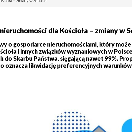
ścioła – zmiany w Senacie
nieruchomości dla Kościoła – zmiany w S
tawy o gospodarce nieruchomościami, który może
ościoła i innych związków wyznaniowych w Polsce
ch do Skarbu Państwa, sięgającą nawet 99%. Pro
 co oznacza likwidację preferencyjnych warunków