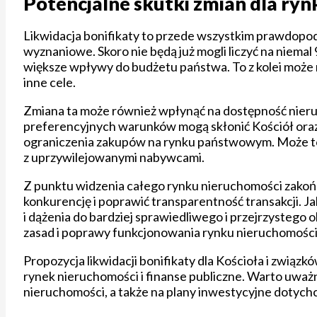
Potencjalne skutki zmian dla ryn
Likwidacja bonifikaty to przede wszystkim prawdopo
wyznaniowe. Skoro nie będą już mogli liczyć na niemal
większe wpływy do budżetu państwa. To z kolei może 
inne cele.
Zmiana ta może również wpłynąć na dostępność nier
preferencyjnych warunków mogą skłonić Kościół oraz 
ograniczenia zakupów na rynku państwowym. Może to 
z uprzywilejowanymi nabywcami.
Z punktu widzenia całego rynku nieruchomości zako
konkurencję i poprawić transparentność transakcji. Jak
i dążenia do bardziej sprawiedliwego i przejrzystego
zasad i poprawy funkcjonowania rynku nieruchomości
Propozycja likwidacji bonifikaty dla Kościoła i zwią
rynek nieruchomości i finanse publiczne. Warto uważn
nieruchomości, a także na plany inwestycyjne dotych