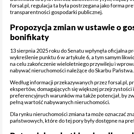
forsal.pl, regulacja ta była postrzegana jako forma pr
transparentności gospodarki publicznej.
Propozycja zmian w ustawie o go
bonifikaty
13 sierpnia 2025 roku do Senatu wpłynęła oficjalna 
wykreślenie punktu 6 w artykule 6, a tym samym likwi
na celu zakończenie wieloletniego przywileju i wpr
nabywać nieruchomości należące do Skarbu Państwa.
Według informacji przekazywanych przez forsal.pl, p
ekspertów, domagających się większej przejrzystości 
preferencyjnych warunków ma także potencjał, by zw
pełną wartość nabywanych nieruchomości.
Dla rynku nieruchomości zmiana ta może oznaczać zna
państwowych, które do tej pory były dostępne na pr