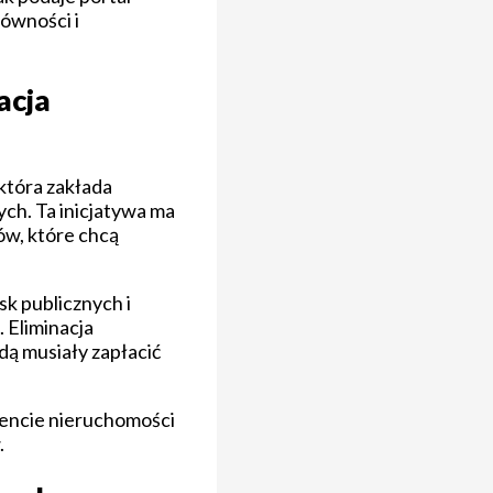
równości i
acja
która zakłada
ych. Ta inicjatywa ma
ów, które chcą
k publicznych i
 Eliminacja
ą musiały zapłacić
mencie nieruchomości
.