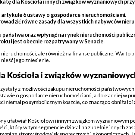
fikatę dla Kościoła i innych związków wyznaniowych prz
w artykule 6 ustawy o gospodarce nieruchomościami.
wprowadzić równe zasady dla wszystkich nabywców nier
 państwa oraz wpłynąć na rynek nieruchomości publicz
roku i jest obecnie rozpatrywany w Senacie.
ieruchomości, ale również na finanse publiczne. Warto przy
nieść jego zniesienie.
dla Kościoła i związków wyznaniowyc
rzystały z możliwości zakupu nieruchomości państwowych z
stawie o gospodarce nieruchomościami, a dokładniej w pun
 niemal po symbolicznym koszcie, co znacząco obniżało i
 strony ułatwiał Kościołowi i innym związkom wyznaniowym 
ci, który w tym segmencie działał na zupełnie innych zasa
innymi ze strony środowisk społecznych i ekonomicznych. J