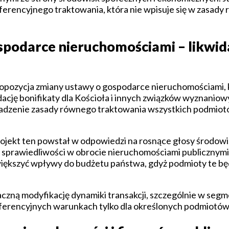
eferencyjnego traktowania, która nie wpisuje się w zasady 
spodarce nieruchomościami – likwid
propozycja zmiany ustawy o gospodarce nieruchomościami, 
dację bonifikaty dla Kościoła i innych związków wyznaniow
owadzenie zasady równego traktowania wszystkich podmiot
rojekt ten powstał w odpowiedzi na rosnące głosy środowis
i sprawiedliwości w obrocie nieruchomościami publicznymi.
iększyć wpływy do budżetu państwa, gdyż podmioty te będ
czną modyfikację dynamiki transakcji, szczególnie w seg
eferencyjnych warunkach tylko dla określonych podmiotów