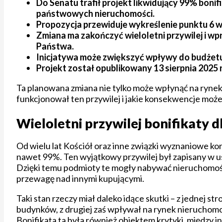
Do Senatu trafił projekt likwidujący 99% boni
państwowych nieruchomości.
Propozycja przewiduje wykreślenie punktu 6 
Zmiana ma zakończyć wieloletni przywilej i 
Państwa.
Inicjatywa może zwiększyć wpływy do budżetu
Projekt został opublikowany 13 sierpnia 2025 
Ta planowana zmiana nie tylko może wpłynąć na rynek n
funkcjonował ten przywilej i jakie konsekwencje może 
Wieloletni przywilej bonifikaty 
Od wielu lat Kościół oraz inne związki wyznaniowe ko
nawet 99%. Ten wyjątkowy przywilej był zapisany w u
Dzięki temu podmioty te mogły nabywać nieruchomości
przewagę nad innymi kupującymi.
Taki stan rzeczy miał daleko idące skutki – z jednej
budynków, z drugiej zaś wpływał na rynek nieruchomoś
Bonifikata ta była również obiektem krytyki, między 