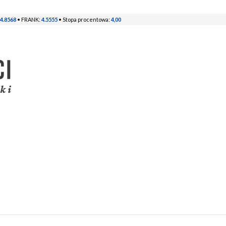
4.8568
• FRANK:
4.5555
• Stopa procentowa:
4,00