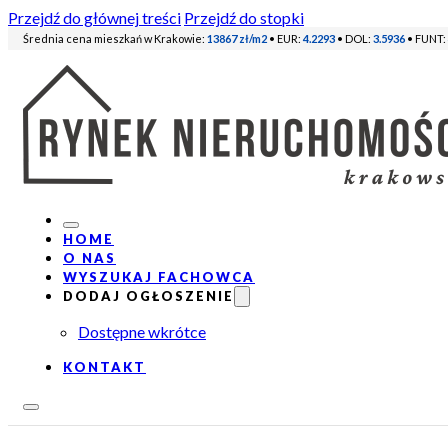
Przejdź do głównej treści
Przejdź do stopki
Średnia cena mieszkań w Krakowie:
13867 zł/m2
• EUR:
4.2293
• DOL:
3.5936
• FUNT:
HOME
O NAS
WYSZUKAJ FACHOWCA
DODAJ OGŁOSZENIE
Dostępne wkrótce
KONTAKT