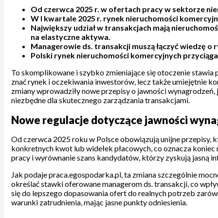
Od czerwca 2025 r. w ofertach pracy w sektorze ni
W I kwartale 2025 r. rynek nieruchomości komercyjn
Największy udział w transakcjach mają nieruchomoś
na elastyczne aktywa.
Managerowie ds. transakcji muszą łączyć wiedzę o 
Polski rynek nieruchomości komercyjnych przyciąga 
To skomplikowane i szybko zmieniające się otoczenie stawia p
znać rynek i oczekiwania inwestorów, lecz także umiejętnie k
zmiany wprowadziły nowe przepisy o jawności wynagrodzeń, j
niezbędne dla skutecznego zarządzania transakcjami.
Nowe regulacje dotyczące jawności wynagr
Od czerwca 2025 roku w Polsce obowiązują unijne przepisy, 
konkretnych kwot lub widełek płacowych, co oznacza koniec 
pracy i wyrównanie szans kandydatów, którzy zyskują jasną i
Jak podaje praca.egospodarka.pl, ta zmiana szczególnie mocn
określać stawki oferowane managerom ds. transakcji, co wpł
się do lepszego dopasowania ofert do realnych potrzeb zaró
warunki zatrudnienia, mając jasne punkty odniesienia.