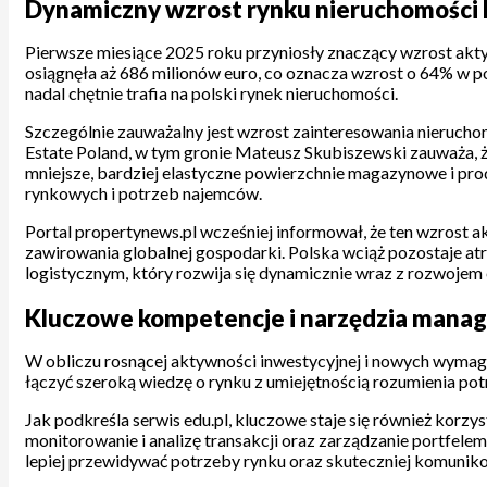
Dynamiczny wzrost rynku nieruchomości 
Pierwsze miesiące 2025 roku przyniosły znaczący wzrost akty
osiągnęła aż 686 milionów euro, co oznacza wzrost o 64% w p
nadal chętnie trafia na polski rynek nieruchomości.
Szczególnie zauważalny jest wzrost zainteresowania nierucho
Estate Poland, w tym gronie Mateusz Skubiszewski zauważa, ż
mniejsze, bardziej elastyczne powierzchnie magazynowe i pro
rynkowych i potrzeb najemców.
Portal propertynews.pl wcześniej informował, że ten wzrost 
zawirowania globalnej gospodarki. Polska wciąż pozostaje at
logistycznym, który rozwija się dynamicznie wraz z rozwojem
Kluczowe kompetencje i narzędzia manage
W obliczu rosnącej aktywności inwestycyjnej i nowych wymaga
łączyć szeroką wiedzę o rynku z umiejętnością rozumienia po
Jak podkreśla serwis edu.pl, kluczowe staje się również kor
monitorowanie i analizę transakcji oraz zarządzanie portfele
lepiej przewidywać potrzeby rynku oraz skuteczniej komuniko