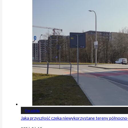
Poradniki
Jaka przyszłość czeka niewykorzystane tereny północn