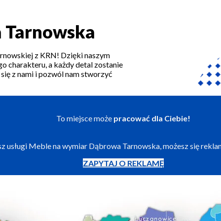
a Tarnowska
rnowskiej z KRN! Dzięki naszym
charakteru, a każdy detal zostanie
się z nami i pozwól nam stworzyć
To miejsce może
pracować dla Ciebie!
jesz usługi Meble na wymiar Dąbrowa Tarnowska, możesz się rekl
ZAPYTAJ O REKLAMĘ