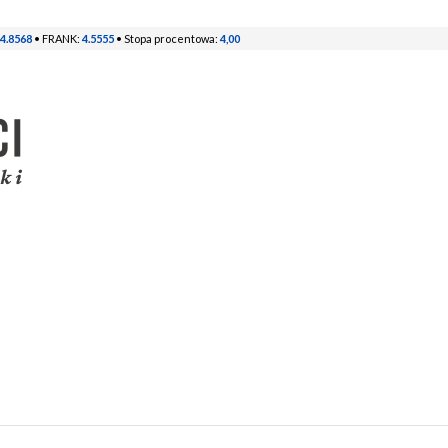
4.8568
• FRANK:
4.5555
• Stopa procentowa:
4,00