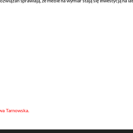
rozwiązań sprawiają, że meble na wymiar stają się inwestycją na l
owa Tarnowska.