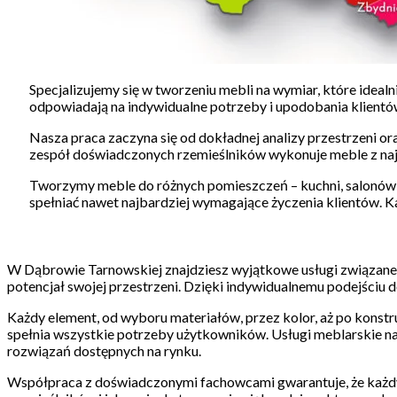
Specjalizujemy się w tworzeniu mebli na wymiar, które idealn
odpowiadają na indywidualne potrzeby i upodobania klientó
Nasza praca zaczyna się od dokładnej analizy przestrzeni or
zespół doświadczonych rzemieślników wykonuje meble z najw
Tworzymy meble do różnych pomieszczeń – kuchni, salonów, sy
spełniać nawet najbardziej wymagające życzenia klientów. Ka
W Dąbrowie Tarnowskiej znajdziesz wyjątkowe usługi związane 
potencjał swojej przestrzeni. Dzięki indywidualnemu podejściu 
Każdy element, od wyboru materiałów, przez kolor, aż po konst
spełnia wszystkie potrzeby użytkowników. Usługi meblarskie na 
rozwiązań dostępnych na rynku.
Współpraca z doświadczonymi fachowcami gwarantuje, że każdy 