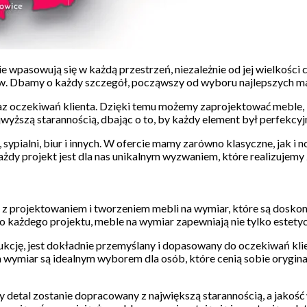
ie wpasowują się w każdą przestrzeń, niezależnie od jej wielkości
w. Dbamy o każdy szczegół, począwszy od wyboru najlepszych ma
az oczekiwań klienta. Dzięki temu możemy zaprojektować meble, któ
yższą starannością, dbając o to, by każdy element był perfekcy
pialni, biur i innych. W ofercie mamy zarówno klasyczne, jak i n
żdy projekt jest dla nas unikalnym wyzwaniem, które realizujemy
z projektowaniem i tworzeniem mebli na wymiar, które są doskon
do każdego projektu, meble na wymiar zapewniają nie tylko estety
rukcję, jest dokładnie przemyślany i dopasowany do oczekiwań kli
wymiar są idealnym wyborem dla osób, które cenią sobie oryginaln
detal zostanie dopracowany z największą starannością, a jakoś