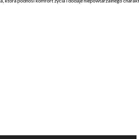
ata, która podnosi komfort życia i dodaje niepowtarzalnego charak