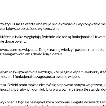
 czy stylu. Nasza oferta obejmuje projektowanie i wykonywanie meb
teriałów, aż po solidne wykończenie.
re nie tylko wyglądają świetnie, ale też są funkcjonalne i trwałe
jnie dopasowany.
owoczesne rozwiązania. Dzięki naszej wiedzy i pasji do rzemiosł
 z zaangażowaniem i dbałością o detale.
ałym rozwiązaniem dla każdego, kto pragnie w pełni wykorzystać
czne, ale i funkcjonalne zagospodarowanie wnętrz.
enta. Dzięki temu można cieszyć się niepowtarzalnym wnętrzem, k
ość i chcą, aby ich dom lub biuro wyróżniały się na tle standard
ć wykonania będzie na najwyższym poziomie. Bogate doświadczen