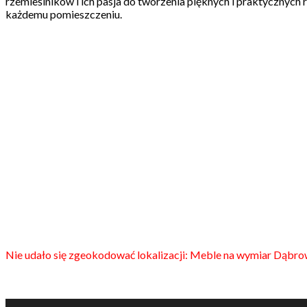
rzemieślników i ich pasja do tworzenia pięknych i praktycznych 
każdemu pomieszczeniu.
Nie udało się zgeokodować lokalizacji: Meble na wymiar Dąbr