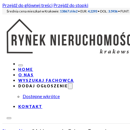
Przejdź do głównej treści
Przejdź do stopki
Średnia cena mieszkań w Krakowie:
13867 zł/m2
• EUR:
4.2293
• DOL:
3.5936
• FUNT:
HOME
O NAS
WYSZUKAJ FACHOWCA
DODAJ OGŁOSZENIE
Dostępne wkrótce
KONTAKT