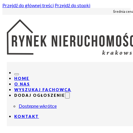
Przejdź do głównej treści
Przejdź do stopki
Średnia cena
HOME
O NAS
WYSZUKAJ FACHOWCA
DODAJ OGŁOSZENIE
Dostępne wkrótce
KONTAKT