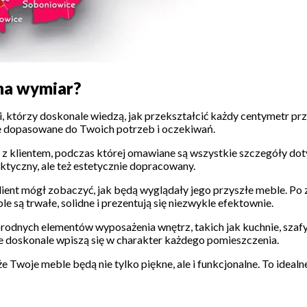
 na wymiar?
ci, którzy doskonale wiedzą, jak przekształcić każdy centymetr pr
ie dopasowane do Twoich potrzeb i oczekiwań.
i z klientem, podczas której omawiane są wszystkie szczegóły d
aktyczny, ale też estetycznie dopracowany.
klient mógł zobaczyć, jak będą wyglądały jego przyszłe meble. Po 
e są trwałe, solidne i prezentują się niezwykle efektownie.
dnych elementów wyposażenia wnętrz, takich jak kuchnie, szafy, r
e doskonale wpiszą się w charakter każdego pomieszczenia.
e Twoje meble będą nie tylko piękne, ale i funkcjonalne. To idea