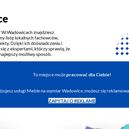
ce
ze? W Wadowicach znajdziesz
my listę lokalnych fachowców,
kty. Dzięki ich doświadczeniu i
się z ekspertami, którzy sprawią, że
najlepszy możliwy sposób.
To miejsce może
pracować dla Ciebie!
alizujesz usługi Meble na wymiar Wadowice, możesz się reklamowa
ZAPYTAJ O REKLAMĘ