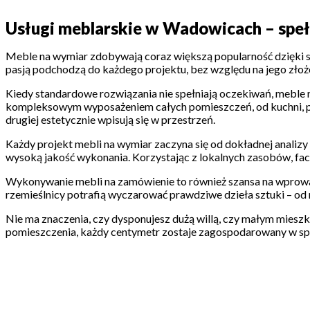
Usługi meblarskie w Wadowicach – speł
Meble na wymiar zdobywają coraz większą popularność dzięki sw
pasją podchodzą do każdego projektu, bez względu na jego zło
Kiedy standardowe rozwiązania nie spełniają oczekiwań, meble n
kompleksowym wyposażeniem całych pomieszczeń, od kuchni, przez 
drugiej estetycznie wpisują się w przestrzeń.
Każdy projekt mebli na wymiar zaczyna się od dokładnej analizy p
wysoką jakość wykonania. Korzystając z lokalnych zasobów, fach
Wykonywanie mebli na zamówienie to również szansa na wprowa
rzemieślnicy potrafią wyczarować prawdziwe dzieła sztuki – od 
Nie ma znaczenia, czy dysponujesz dużą willą, czy małym mies
pomieszczenia, każdy centymetr zostaje zagospodarowany w spos