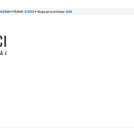
4.8568
• FRANK:
4.5555
• Stopa procentowa:
4,00