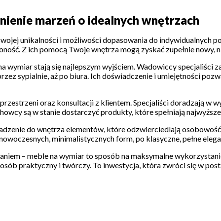
nienie marzeń o idealnych wnętrzach
ojej unikalności i możliwości dopasowania do indywidualnych pot
żoność. Z ich pomocą Twoje wnętrza mogą zyskać zupełnie nowy, 
a wymiar stają się najlepszym wyjściem. Wadowiccy specjaliści z
sypialnie, aż po biura. Ich doświadczenie i umiejętności pozwalaj
rzestrzeni oraz konsultacji z klientem. Specjaliści doradzają w w
owcy są w stanie dostarczyć produkty, które spełniają najwyższe
dzenie do wnętrza elementów, które odzwierciedlają osobowość 
nowoczesnych, minimalistycznych form, po klasyczne, pełne elega
zkaniem – meble na wymiar to sposób na maksymalne wykorzystani
ób praktyczny i twórczy. To inwestycja, która zwróci się w post