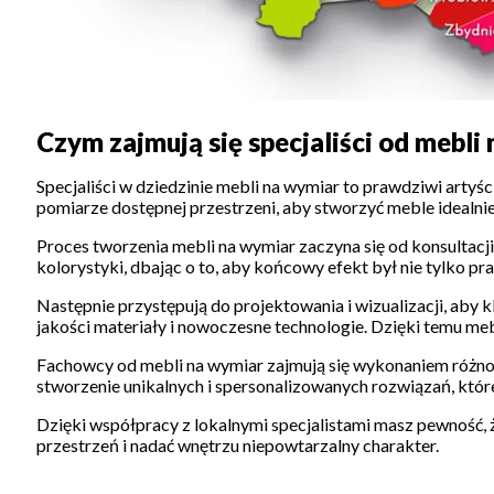
Czym zajmują się specjaliści od mebli
Specjaliści w dziedzinie mebli na wymiar to prawdziwi artyś
pomiarze dostępnej przestrzeni, aby stworzyć meble idealn
Proces tworzenia mebli na wymiar zaczyna się od konsultacj
kolorystyki, dbając o to, aby końcowy efekt był nie tylko pr
Następnie przystępują do projektowania i wizualizacji, aby 
jakości materiały i nowoczesne technologie. Dzięki temu mebl
Fachowcy od mebli na wymiar zajmują się wykonaniem różnoro
stworzenie unikalnych i spersonalizowanych rozwiązań, któr
Dzięki współpracy z lokalnymi specjalistami masz pewność, ż
przestrzeń i nadać wnętrzu niepowtarzalny charakter.