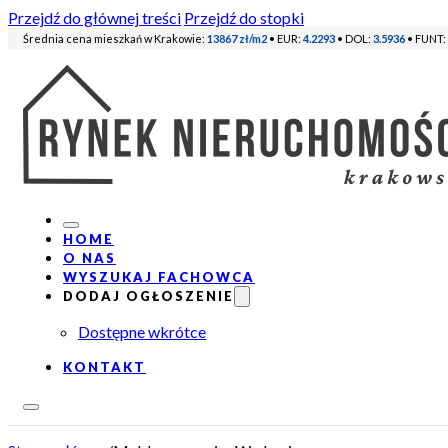
Przejdź do głównej treści
Przejdź do stopki
Średnia cena mieszkań w Krakowie:
13867 zł/m2
• EUR:
4.2293
• DOL:
3.5936
• FUNT:
HOME
O NAS
WYSZUKAJ FACHOWCA
DODAJ OGŁOSZENIE
Dostępne wkrótce
KONTAKT