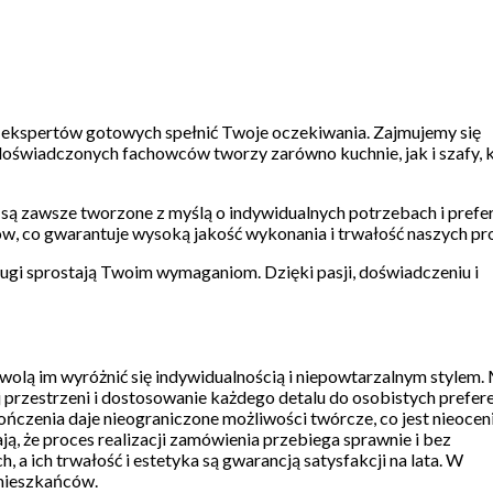
sz ekspertów gotowych spełnić Twoje oczekiwania. Zajmujemy się
 doświadczonych fachowców tworzy zarówno kuchnie, jak i szafy,
są zawsze tworzone z myślą o indywidualnych potrzebach i prefe
w, co gwarantuje wysoką jakość wykonania i trwałość naszych p
ługi sprostają Twoim wymaganiom. Dzięki pasji, doświadczeniu i
zwolą im wyróżnić się indywidualnością i niepowtarzalnym stylem.
rzestrzeni i dostosowanie każdego detalu do osobistych prefere
ończenia daje nieograniczone możliwości twórcze, co jest nieocen
ą, że proces realizacji zamówienia przebiega sprawnie i bez
a ich trwałość i estetyka są gwarancją satysfakcji na lata. W
 mieszkańców.