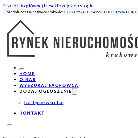
Przejdź do głównej treści
Przejdź do stopki
Średnia cena mieszkań w Krakowie:
13867 zł/m2
• EUR:
4.2293
• DOL:
3.5936
• FUNT:
HOME
O NAS
WYSZUKAJ FACHOWCA
DODAJ OGŁOSZENIE
Dostępne wkrótce
KONTAKT