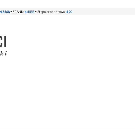
4.8568
• FRANK:
4.5555
• Stopa procentowa:
4,00