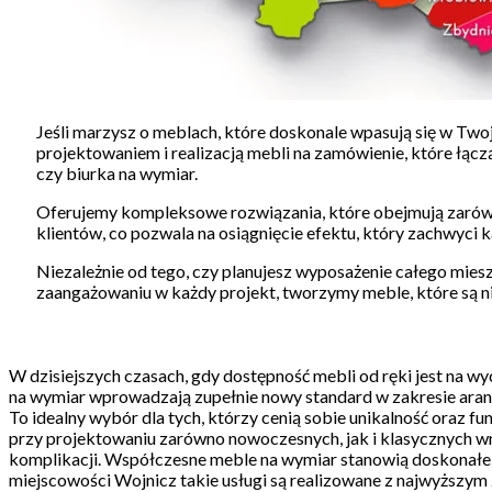
Jeśli marzysz o meblach, które doskonale wpasują się w Two
projektowaniem i realizacją mebli na zamówienie, które łą
czy biurka na wymiar.
Oferujemy kompleksowe rozwiązania, które obejmują zarówno
klientów, co pozwala na osiągnięcie efektu, który zachwy
Niezależnie od tego, czy planujesz wyposażenie całego mies
zaangażowaniu w każdy projekt, tworzymy meble, które są nie
W dzisiejszych czasach, gdy dostępność mebli od ręki jest na w
na wymiar wprowadzają zupełnie nowy standard w zakresie aranż
To idealny wybór dla tych, którzy cenią sobie unikalność oraz 
przy projektowaniu zarówno nowoczesnych, jak i klasycznych wnę
komplikacji. Współczesne meble na wymiar stanowią doskonałe roz
miejscowości Wojnicz takie usługi są realizowane z najwyższy