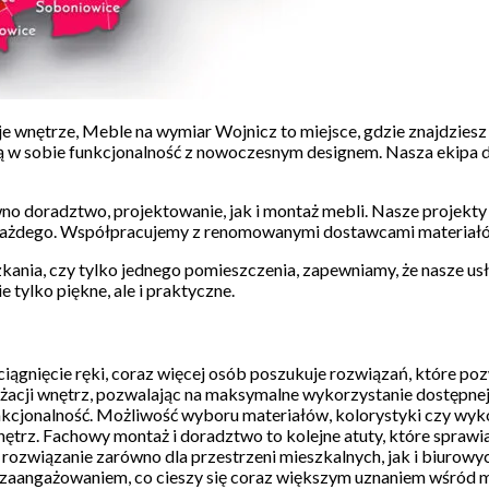
je wnętrze, Meble na wymiar Wojnicz to miejsce, gdzie znajdzie
czą w sobie funkcjonalność z nowoczesnym designem. Nasza ekipa
 doradztwo, projektowanie, jak i montaż mebli. Nasze projekty 
ci każdego. Współpracujemy z renomowanymi dostawcami materiałó
zkania, czy tylko jednego pomieszczenia, zapewniamy, że nasze us
 tylko piękne, ale i praktyczne.
yciągnięcie ręki, coraz więcej osób poszukuje rozwiązań, które po
acji wnętrz, pozwalając na maksymalne wykorzystanie dostępnej p
funkcjonalność. Możliwość wyboru materiałów, kolorystyki czy wyk
trz. Fachowy montaż i doradztwo to kolejne atuty, które sprawiaj
wiązanie zarówno dla przestrzeni mieszkalnych, jak i biurowych, 
m zaangażowaniem, co cieszy się coraz większym uznaniem wśród