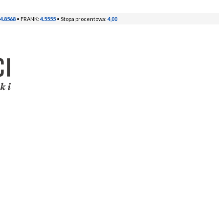
4.8568
• FRANK:
4.5555
• Stopa procentowa:
4,00