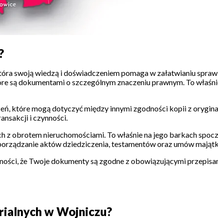
?
 która swoją wiedzą i doświadczeniem pomaga w załatwianiu spra
które są dokumentami o szczególnym znaczeniu prawnym. To właśn
eń, które mogą dotyczyć między innymi zgodności kopii z orygin
nsakcji i czynności.
ych z obrotem nieruchomościami. To właśnie na jego barkach spo
orządzanie aktów dziedziczenia, testamentów oraz umów mająt
wności, że Twoje dokumenty są zgodne z obowiązującymi przepisam
rialnych w Wojniczu?