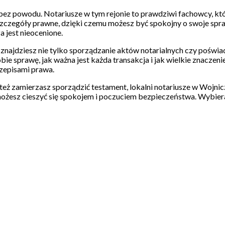
ie bez powodu. Notariusze w tym rejonie to prawdziwi fachowcy, k
e szczegóły prawne, dzięki czemu możesz być spokojny o swoje spr
 jest nieocenione.
znajdziesz nie tylko sporządzanie aktów notarialnych czy poświa
e sprawę, jak ważna jest każda transakcja i jak wielkie znaczenie
zepisami prawa.
też zamierzasz sporządzić testament, lokalni notariusze w Wojnic
ożesz cieszyć się spokojem i poczuciem bezpieczeństwa. Wybiera