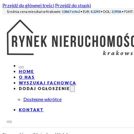
Przejdź do głównej treści
Przejdź do stopki
Średnia cena mieszkań w Krakowie:
13867 zł/m2
• EUR:
4.2293
• DOL:
3.5936
• FUNT:
HOME
O NAS
WYSZUKAJ FACHOWCA
DODAJ OGŁOSZENIE
Dostępne wkrótce
KONTAKT