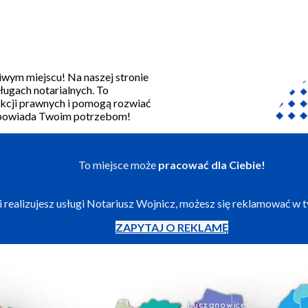
wym miejscu! Na naszej stronie
sługach notarialnych. To
akcji prawnych i pomogą rozwiać
j odpowiada Twoim potrzebom!
To miejsce może
pracować dla Ciebie!
li realizujesz usługi Notariusz Wojnicz, możesz się reklamować w 
ZAPYTAJ O REKLAMĘ