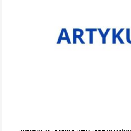
19 czerwca 2025 r. Miejski Zarząd Budynków ogłos