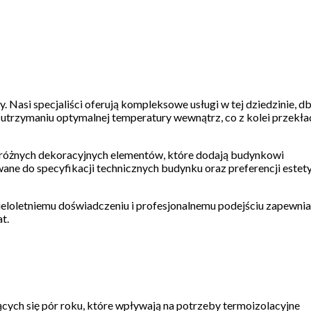
 Nasi specjaliści oferują kompleksowe usługi w tej dziedzinie, d
 utrzymaniu optymalnej temperatury wewnątrz, co z kolei przekład
 różnych dekoracyjnych elementów, które dodają budynkowi
ane do specyfikacji technicznych budynku oraz preferencji estet
wieloletniemu doświadczeniu i profesjonalnemu podejściu zapewni
t.
cych się pór roku, które wpływają na potrzeby termoizolacyjne