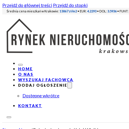
Przejdź do głównej treści
Przejdź do stopki
Średnia cena mieszkań w Krakowie:
13867 zł/m2
• EUR:
4.2293
• DOL:
3.5936
• FUNT:
HOME
O NAS
WYSZUKAJ FACHOWCA
DODAJ OGŁOSZENIE
Dostępne wkrótce
KONTAKT