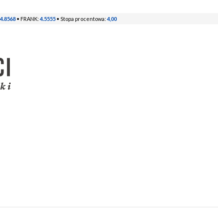
4.8568
• FRANK:
4.5555
• Stopa procentowa:
4,00