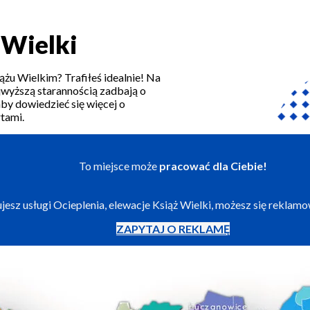
 Wielki
ążu Wielkim? Trafiłeś idealnie! Na
jwyższą starannością zadbają o
aby dowiedzieć się więcej o
tami.
To miejsce może
pracować dla Ciebie!
zujesz usługi Ocieplenia, elewacje Książ Wielki, możesz się reklam
ZAPYTAJ O REKLAMĘ