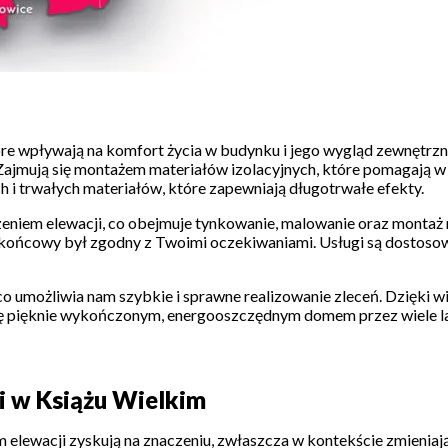
re wpływają na komfort życia w budynku i jego wygląd zewnętrzny.
 Zajmują się montażem materiałów izolacyjnych, które pomagają w
i trwałych materiałów, które zapewniają długotrwałe efekty.
eniem elewacji, co obejmuje tynkowanie, malowanie oraz montaż
 końcowy był zgodny z Twoimi oczekiwaniami. Usługi są dostosow
o umożliwia nam szybkie i sprawne realizowanie zleceń. Dzięki 
 się pięknie wykończonym, energooszczędnym domem przez wiele la
ji w Książu Wielkim
elewacji zyskują na znaczeniu, zwłaszcza w kontekście zmieniają