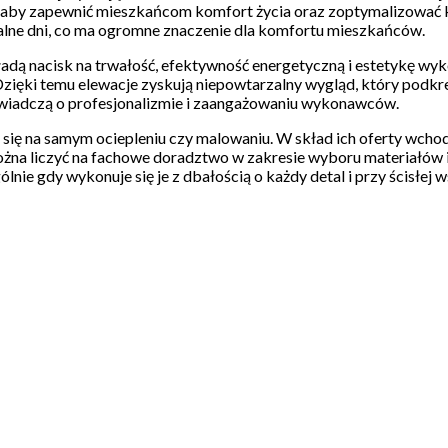
, aby zapewnić mieszkańcom komfort życia oraz zoptymalizować k
palne dni, co ma ogromne znaczenie dla komfortu mieszkańców.
 kładą nacisk na trwałość, efektywność energetyczną i estetykę
 Dzięki temu elewacje zyskują niepowtarzalny wygląd, który podkreś
świadczą o profesjonalizmie i zaangażowaniu wykonawców.
ńczą się na samym ociepleniu czy malowaniu. W skład ich oferty w
żna liczyć na fachowe doradztwo w zakresie wyboru materiałów i
ie gdy wykonuje się je z dbałością o każdy detal i przy ścisłej w