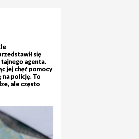
le
rzedstawił się
a tajnego agenta.
ąc jej chęć pomocy
 na policję. To
dze, ale często