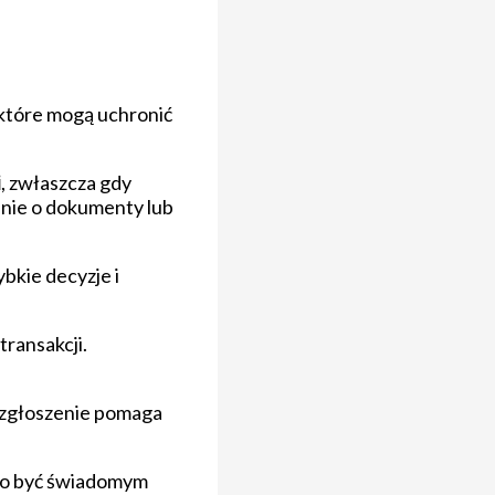
 które mogą uchronić
i
, zwłaszcza gdy
anie o dokumenty lub
ybkie decyzje i
ransakcji.
 zgłoszenie pomaga
rto być świadomym