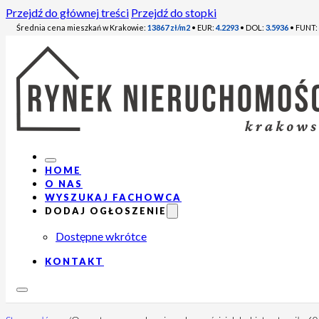
Przejdź do głównej treści
Przejdź do stopki
Średnia cena mieszkań w Krakowie:
13867 zł/m2
• EUR:
4.2293
• DOL:
3.5936
• FUNT:
HOME
O NAS
WYSZUKAJ FACHOWCA
DODAJ OGŁOSZENIE
Dostępne wkrótce
KONTAKT