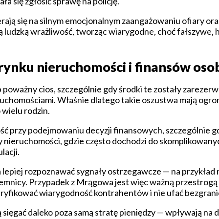
ła się zgłosić sprawę na policję.
erają się na silnym emocjonalnym zaangażowaniu ofiary ora
ludzką wrażliwość, tworząc wiarygodne, choć fałszywe, hi
rynku nieruchomości i finansów oso
sób poważny cios, szczególnie gdy środki te zostały zareze
ieruchomościami. Właśnie dlatego takie oszustwa mają ogr
 wielu rodzin.
ość przy podejmowaniu decyzji finansowych, szczególnie 
y nieruchomości, gdzie często dochodzi do skomplikowanyc
lacji.
epiej rozpoznawać sygnały ostrzegawcze — na przykład n
ajemnicy. Przypadek z Mrągowa jest więc ważną przestrogą
ryfikować wiarygodność kontrahentów i nie ufać bezgrani
gą sięgać daleko poza samą stratę pieniędzy — wpływają n