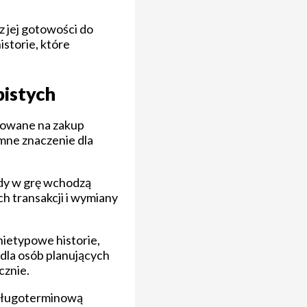
z jej gotowości do
storie, które
bistych
rwowane na zakup
omne znaczenie dla
gdy w grę wchodzą
h transakcji i wymiany
ietypowe historie,
 dla osób planujących
cznie.
a długoterminową