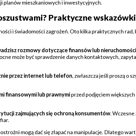
acji planów mieszkaniowych i inwestycyjnych.
i oszustwami? Praktyczne wskazówki
ści i świadomości zagrożeń. Oto kilka praktycznych rad,
wadzisz rozmowy dotyczące finansów lub nieruchomośc
Pomocne może być sprawdzenie danych kontaktowych, zapyt
ie przez internet lub telefon
, zwłaszcza jeśli proszą o sz
ami finansowymi lub prawnymi
przed podjęciem większych t
nstytucji zajmujących się ochroną konsumentów
. Wczesne
fiar.
 ostrożni mogą dać się złapać na manipulacje. Dlatego wa