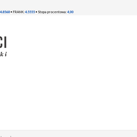
4.8568
• FRANK:
4.5555
• Stopa procentowa:
4,00