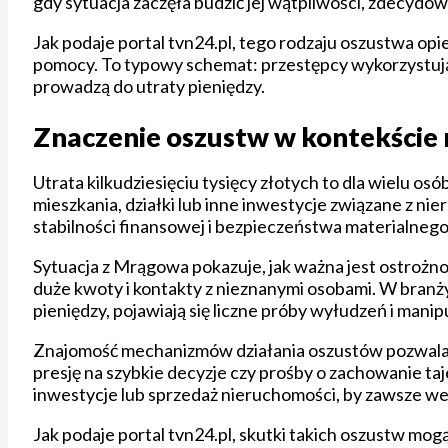
gdy sytuacja zaczęła budzić jej wątpliwości, zdecydowa
Jak podaje portal tvn24.pl, tego rodzaju oszustwa opi
pomocy. To typowy schemat: przestępcy wykorzystują 
prowadzą do utraty pieniędzy.
Znaczenie oszustw w kontekście 
Utrata kilkudziesięciu tysięcy złotych to dla wielu o
mieszkania, działki lub inne inwestycje związane z n
stabilności finansowej i bezpieczeństwa materialnego
Sytuacja z Mrągowa pokazuje, jak ważna jest ostrożn
duże kwoty i kontakty z nieznanymi osobami. W branż
pieniędzy, pojawiają się liczne próby wyłudzeń i manipu
Znajomość mechanizmów działania oszustów pozwala l
presję na szybkie decyzje czy prośby o zachowanie t
inwestycje lub sprzedaż nieruchomości, by zawsze we
Jak podaje portal tvn24.pl, skutki takich oszustw mo