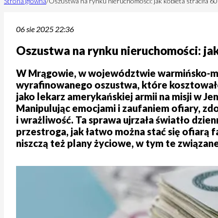
Strona główna
/
Oszustwa na rynku nieruchomości: jak kobieta straciła 60 
06 sie 2025 22:36
Oszustwa na rynku nieruchomości: jak 
W Mrągowie, w województwie warmińsko-mazu
wyrafinowanego oszustwa, które kosztowało 
jako lekarz amerykańskiej armii na misji w J
Manipulując emocjami i zaufaniem ofiary, zd
i wrażliwość. Ta sprawa ujrzała światło dzienn
przestroga, jak łatwo można stać się ofiarą f
niszczą też plany życiowe, w tym te związan