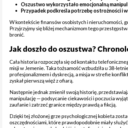
Oszustwo wykorzystało emocjonalną manipulacj
Przypadek podkreśla potrzebę ostrożności i we
W kontekście finansów osobistych i nieruchomości, gd
Przyjrzyjmy się bliżej mechanizmom tego przestępstwa, 
bronić.
Jak doszło do oszustwa? Chronol
Cała historia rozpoczęła się od kontaktu telefoniczne
misji w Jemenie. Taka tożsamość wzbudziła u 38-letni
profesjonalizmem i dyskrecją, a misja w strefie konfli
zyskał pierwszą więź z ofiarą.
Następnie jednak zmienił swoją historię, przedstawiają
manipulację — podsycanie ciekawości i poczucia wyją
zaufanie i zatrzeć granice między prawdą a fikcją.
Dzięki tej złożonej grze psychologicznej kobieta zost
oszczędnościami, które prawdopodobnie miały służyć