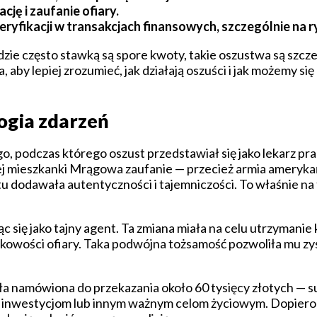
ę i zaufanie ofiary.
ryfikacji w transakcjach finansowych, szczególnie na 
zie często stawką są spore kwoty, takie oszustwa są szcz
aby lepiej zrozumieć, jak działają oszuści i jak możemy się
ogia zdarzeń
go, podczas którego oszust przedstawiał się jako lekarz pr
ej mieszkanki Mrągowa zaufanie — przecież armia amerykań
ktu dodawała autentyczności i tajemniczości. To właśnie na
c się jako tajny agent. Ta zmiana miała na celu utrzymanie 
tkowości ofiary. Taka podwójna tożsamość pozwoliła mu zy
ała namówiona do przekazania około 60 tysięcy złotych — s
 inwestycjom lub innym ważnym celom życiowym. Dopiero p