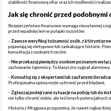
stabilność finansową ofiar oraz ich możliwości realiz
Jak się chronić przed podobnym
Bezpieczeństwo finansowe wymaga nieustannej czujno
przed wpadnięciem w pułapki oszustów:
–
Zawsze weryfikuj tożsamość osób, z którymi pro
pojawiają się nietypowe lub zaskakujące historie. 
konsultacja z osobami trzecimi.
–
Nie przekazuj pieniędzy osobom poznanym wyłączn
zachowanie tajemnicy. To klasyczny sygnał alarmowy.
–
Konsultuj się z ekspertami lub zaufanymi doradc
Profesjonalna opinia może uchronić przed błędami.
–
Zgłaszaj podejrzane sytuacje na policję lub do i
nie tylko chronić siebie, ale też innych potencjalnych o
Historia z Mrągowa przypomina, że nawet najbardziej