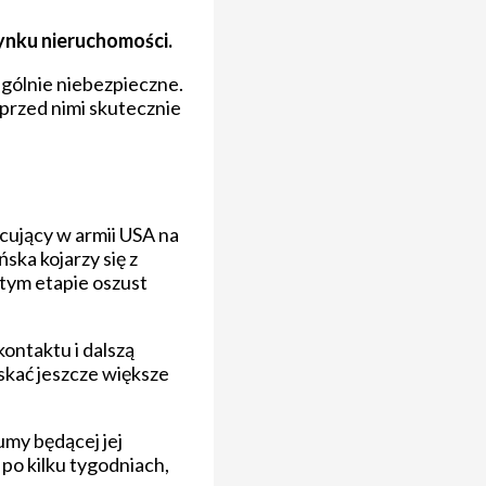
rynku nieruchomości.
ególnie niebezpieczne.
 przed nimi skutecznie
acujący w armii USA na
ska kojarzy się z
 tym etapie oszust
kontaktu i dalszą
skać jeszcze większe
umy będącej jej
o kilku tygodniach,