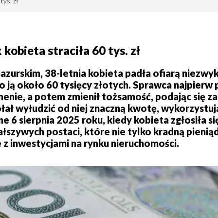
tys. zł
kobieta straciła 60 tys. zł
rskim, 38-letnia kobieta padła ofiarą niezwyk
ją około 60 tysięcy złotych. Sprawca najpierw p
emenie, a potem zmienił tożsamość, podając się z
ołał wyłudzić od niej znaczną kwotę, wykorzystuj
e 6 sierpnia 2025 roku, kiedy kobieta zgłosiła się
ałszywych postaci, które nie tylko kradną pienią
e z inwestycjami na rynku nieruchomości.