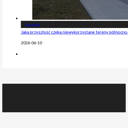
Poradniki
Jaka przyszłość czeka niewykorzystane tereny północn
2026-06-10