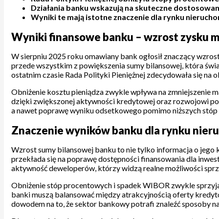
Działania banku wskazują na skuteczne dostosowan
Wyniki te mają istotne znaczenie dla rynku nieruc
Wyniki finansowe banku – wzrost zysku 
W sierpniu 2025 roku omawiany bank ogłosił znaczący wzrost 
przede wszystkim z powiększenia sumy bilansowej, która świad
ostatnim czasie Rada Polityki Pieniężnej zdecydowała się n
Obniżenie kosztu pieniądza zwykle wpływa na zmniejszenie ma
dzięki zwiększonej aktywności kredytowej oraz rozwojowi port
a nawet poprawę wyniku odsetkowego pomimo niższych stóp pr
Znaczenie wyników banku dla rynku nier
Wzrost sumy bilansowej banku to nie tylko informacja o jego 
przekłada się na poprawę dostępności finansowania dla inwest
aktywność deweloperów, którzy widzą realne możliwości sprz
Obniżenie stóp procentowych i spadek WIBOR zwykle sprzyja
banki muszą balansować między atrakcyjnością oferty kredytowe
dowodem na to, że sektor bankowy potrafi znaleźć sposoby n