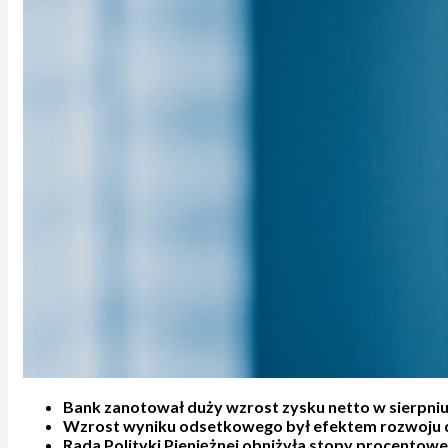
Bank zanotował duży wzrost zysku netto w sierpn
Wzrost wyniku odsetkowego był efektem rozwoju dz
Rada Polityki Pieniężnej obniżyła stopy procent