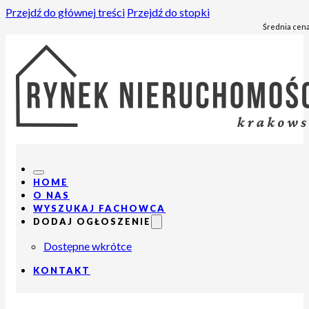
Przejdź do głównej treści
Przejdź do stopki
Średnia cena
HOME
O NAS
WYSZUKAJ FACHOWCA
DODAJ OGŁOSZENIE
Dostępne wkrótce
KONTAKT