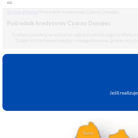
Strona główna
/
Pośrednik kredytowy Czarny Dunajec
Pośrednik kredytowy Czarny Dunajec
Szukasz pomocy w wyborze najkorzystniejszego kredytu w 
Dzięki ich fachowej wiedzy i zaangażowaniu, proces uzysk
Jeśli realizu