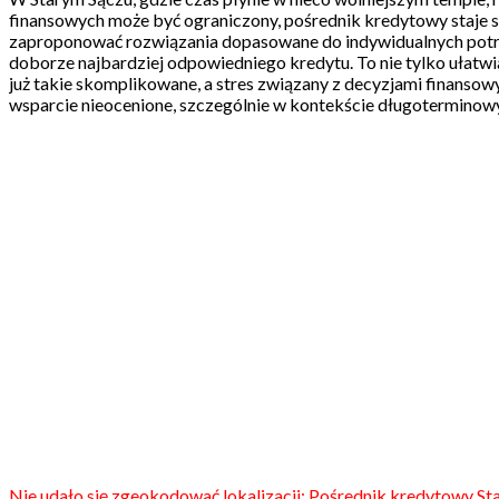
finansowych może być ograniczony, pośrednik kredytowy staje się
zaproponować rozwiązania dopasowane do indywidualnych potrze
doborze najbardziej odpowiedniego kredytu. To nie tylko ułatwia
już takie skomplikowane, a stres związany z decyzjami finansow
wsparcie nieocenione, szczególnie w kontekście długotermino
Nie udało się zgeokodować lokalizacji: Pośrednik kredytowy Sta