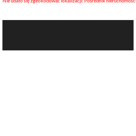
Nie udało się zgeokodować lokalizacji: Pośrednik nieruchomośc