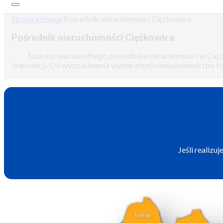
Strona główna
/
Pośrednik nieruchomości Ciężkowice
Pośrednik nieruchomości Ciężkowice
Szukasz niezawodnego pośrednika nieruchomości w Ciężko
transakcji. Od wyszukiwania wymarzonej nieruchomości po fin
Jeśli realiz