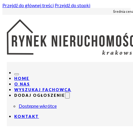
Przejdź do głównej treści
Przejdź do stopki
Średnia cena
HOME
O NAS
WYSZUKAJ FACHOWCA
DODAJ OGŁOSZENIE
Dostępne wkrótce
KONTAKT