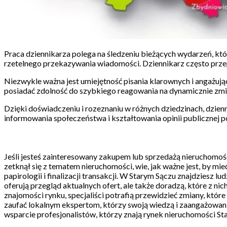
Praca dziennikarza polega na śledzeniu bieżących wydarzeń, któ
rzetelnego przekazywania wiadomości. Dziennikarz często prz
Niezwykle ważna jest umiejętność pisania klarownych i angażują
posiadać zdolność do szybkiego reagowania na dynamicznie zmien
Dzięki doświadczeniu i rozeznaniu w różnych dziedzinach, dzienn
informowania społeczeństwa i kształtowania opinii publicznej 
Jeśli jesteś zainteresowany zakupem lub sprzedażą nieruchomośc
zetknął się z tematem nieruchomości, wie, jak ważne jest, by mieć
papirologii i finalizacji transakcji. W Starym Sączu znajdziesz 
oferują przegląd aktualnych ofert, ale także doradzą, które z 
znajomości rynku, specjaliści potrafią przewidzieć zmiany, któr
zaufać lokalnym ekspertom, którzy swoją wiedzą i zaangażowan
wsparcie profesjonalistów, którzy znają rynek nieruchomości St