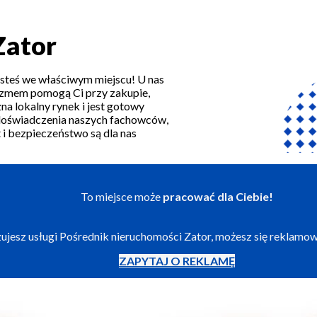
Zator
steś we właściwym miejscu! U nas
lizmem pomogą Ci przy zakupie,
a lokalny rynek i jest gotowy
i doświadczenia naszych fachowców,
i bezpieczeństwo są dla nas
To miejsce może
pracować dla Ciebie!
izujesz usługi Pośrednik nieruchomości Zator, możesz się reklamo
ZAPYTAJ O REKLAMĘ