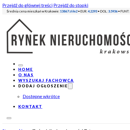
Przejdź do głównej treści
Przejdź do stopki
Średnia cena mieszkań w Krakowie:
13867 zł/m2
• EUR:
4.2293
• DOL:
3.5936
• FUNT:
HOME
O NAS
WYSZUKAJ FACHOWCA
DODAJ OGŁOSZENIE
Dostępne wkrótce
KONTAKT