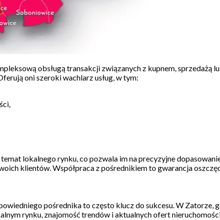
kompleksową obsługą transakcji związanych z kupnem, sprzedażą l
ferują oni szeroki wachlarz usług, w tym:
ci,
mat lokalnego rynku, co pozwala im na precyzyjne dopasowanie ofe
swoich klientów. Współpraca z pośrednikiem to gwarancja oszczęd
dpowiedniego pośrednika to często klucz do sukcesu. W Zatorze,
lnym rynku, znajomość trendów i aktualnych ofert nieruchomości to