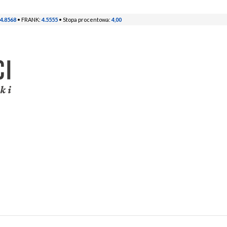
4.8568
• FRANK:
4.5555
• Stopa procentowa:
4,00