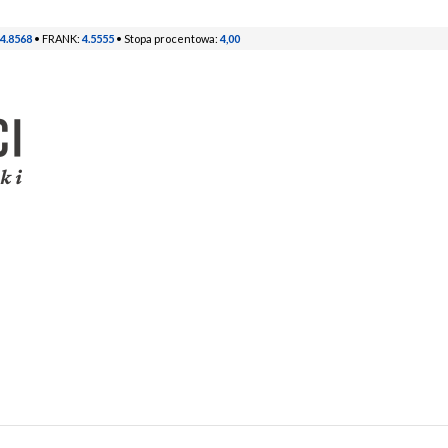
4.8568
• FRANK:
4.5555
• Stopa procentowa:
4,00