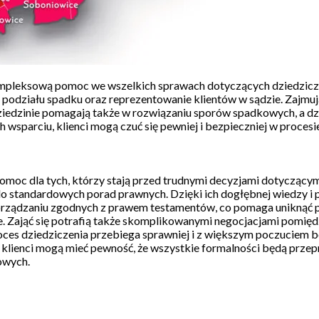
mpleksową pomoc we wszelkich sprawach dotyczących dziedziczen
odziału spadku oraz reprezentowanie klientów w sądzie. Zajmu
dziedzinie pomagają także w rozwiązaniu sporów spadkowych, a dzi
ch wsparciu, klienci mogą czuć się pewniej i bezpieczniej w proc
 dla tych, którzy stają przed trudnymi decyzjami dotyczącymi dz
e do standardowych porad prawnych. Dzięki ich dogłębnej wiedzy i
porządzaniu zgodnych z prawem testamentów, co pomaga uniknąć p
ie. Zająć się potrafią także skomplikowanymi negocjacjami pomi
oces dziedziczenia przebiega sprawniej i z większym poczuciem be
u, klienci mogą mieć pewność, że wszystkie formalności będą prz
owych.