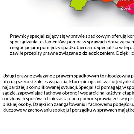
Prawnicy specjalizujący się w prawie spadkowym oferują ko
sporządzania testamentów, pomoc w sprawach dotyczących p
i negocjacjami pomiędzy spadkobiercami. Specjaliści w tej 
zawiłe przepisy prawne związane z dziedziczeniem. Dzięki i
Usługi prawne związane z prawem spadkowym to nieodzowna pomoc
oferują szeroki zakres wsparcia, które nie ogranicza się jedyni
najbardziej skomplikowanej sytuacji. Specjaliści pomagają w s
sądzie, zapewniając fachową obronę i wsparcie na każdym etap
rodzinnych sporów. Ich niezastąpiona pomoc sprawia, że cały pr
bliskiej osoby. Dzięki ich zaangażowaniu i fachowemu podejści
kluczowe w zachowaniu spokoju i porządku w sprawach majątk