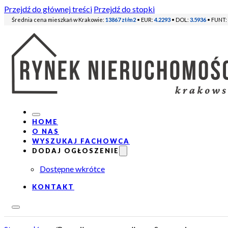
Przejdź do głównej treści
Przejdź do stopki
Średnia cena mieszkań w Krakowie:
13867 zł/m2
• EUR:
4.2293
• DOL:
3.5936
• FUNT:
HOME
O NAS
WYSZUKAJ FACHOWCA
DODAJ OGŁOSZENIE
Dostępne wkrótce
KONTAKT