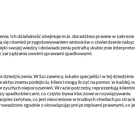
ia. Ich działalność obejmuje m.in. doradztwo prawne w zakresie
ją się również przygotowywaniem wniosków o stwierdzenie nabyc
ęki swojej wiedzy i doświadczeniu potrafią skutecznie interpret
esie zarządzania swoimi sprawami spadkowymi.
iedziczenia. W Szczawnicy, lokalni specjaliści w tej dziedzinie
 praktycznemu podejściu, klienci mogą liczyć na pomoc w każdej, 
rzyszłych nieporozumień. W razie potrzeby, reprezentują klient
ędzy spadkobiercami, co często bywa kluczowe w rozwiązywaniu
zpieczeństwa, co jest nieocenione w trudnych chwilach po straci
eprowadzone zgodnie z obowiązującymi przepisami prawnymi, co je