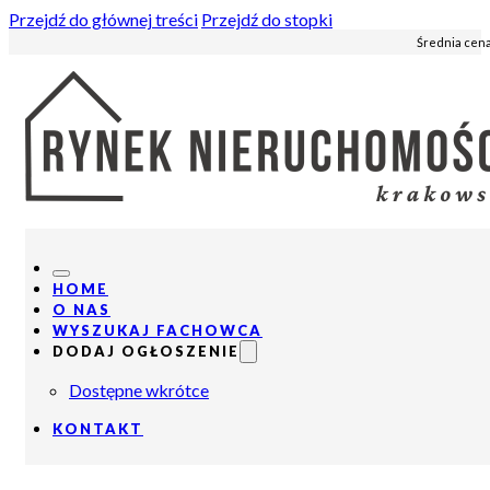
Przejdź do głównej treści
Przejdź do stopki
Średnia cena
HOME
O NAS
WYSZUKAJ FACHOWCA
DODAJ OGŁOSZENIE
Dostępne wkrótce
KONTAKT