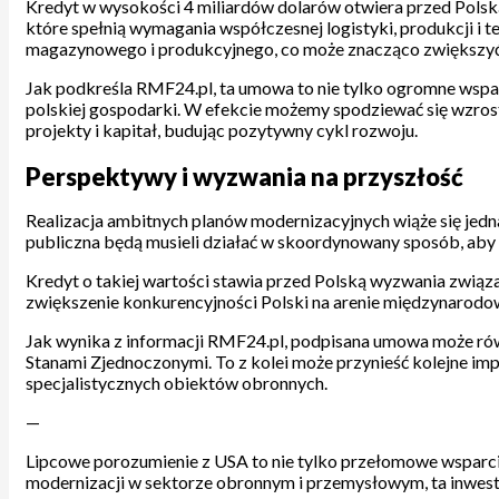
Kredyt w wysokości 4 miliardów dolarów otwiera przed Pols
które spełnią wymagania współczesnej logistyki, produkcji i
magazynowego i produkcyjnego, co może znacząco zwiększyć 
Jak podkreśla RMF24.pl, ta umowa to nie tylko ogromne wspar
polskiej gospodarki. W efekcie możemy spodziewać się wzrost
projekty i kapitał, budując pozytywny cykl rozwoju.
Perspektywy i wyzwania na przyszłość
Realizacja ambitnych planów modernizacyjnych wiąże się jedn
publiczna będą musieli działać w skoordynowany sposób, aby
Kredyt o takiej wartości stawia przed Polską wyzwania związ
zwiększenie konkurencyjności Polski na arenie międzynarodo
Jak wynika z informacji RMF24.pl, podpisana umowa może rów
Stanami Zjednoczonymi. To z kolei może przynieść kolejne i
specjalistycznych obiektów obronnych.
—
Lipcowe porozumienie z USA to nie tylko przełomowe wsparcie 
modernizacji w sektorze obronnym i przemysłowym, ta inwest