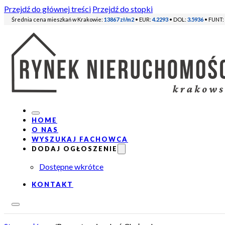
Przejdź do głównej treści
Przejdź do stopki
Średnia cena mieszkań w Krakowie:
13867 zł/m2
• EUR:
4.2293
• DOL:
3.5936
• FUNT:
HOME
O NAS
WYSZUKAJ FACHOWCA
DODAJ OGŁOSZENIE
Dostępne wkrótce
KONTAKT