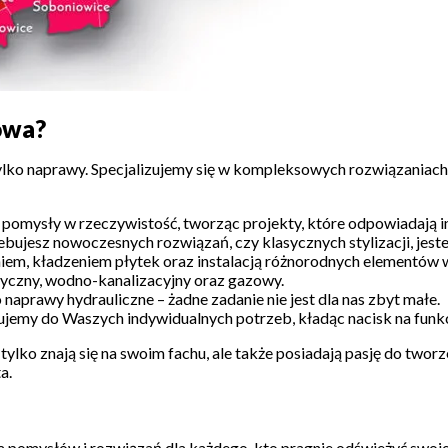
owa?
lko naprawy. Specjalizujemy się w kompleksowych rozwiązaniach, k
omysły w rzeczywistość, tworząc projekty, które odpowiadają 
ebujesz nowoczesnych rozwiązań, czy klasycznych stylizacji, jest
em, kładzeniem płytek oraz instalacją różnorodnych elementów
yczny, wodno-kanalizacyjny oraz gazowy.
aprawy hydrauliczne – żadne zadanie nie jest dla nas zbyt małe.
emy do Waszych indywidualnych potrzeb, kładąc nacisk na funkcj
tylko znają się na swoim fachu, ale także posiadają pasję do twor
a.
omysłów i rozwiązań dla każdego, kto pragnie odświeżyć swoje w