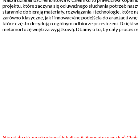
projektu, które zaczyna się od uważnego słuchania potrzeb nasz
starannie dobierają materiały, rozwiązania i technologie, któr
zarówno klasyczne, jak i innowacyjne podejścia do aranżacji wnę
które często decydują o ogólnym odbiorze przestrzeni. Dzięki 
metamorfozę wnętrza wyjątkową. Dbamy o to, by cały proces re
Nie udało się zgeokodować lokalizacji: Remonty mieszkań Cheł