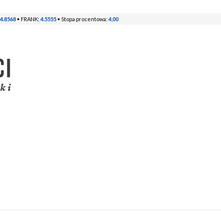
4.8568
• FRANK:
4.5555
• Stopa procentowa:
4,00