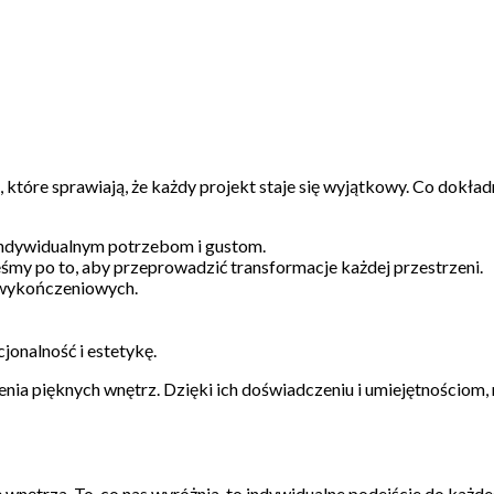
tóre sprawiają, że każdy projekt staje się wyjątkowy. Co dokład
indywidualnym potrzebom i gustom.
eśmy po to, aby przeprowadzić transformacje każdej przestrzeni.
 wykończeniowych.
onalność i estetykę.
zenia pięknych wnętrz. Dzięki ich doświadczeniu i umiejętnościom,
nętrza. To, co nas wyróżnia, to indywidualne podejście do każd