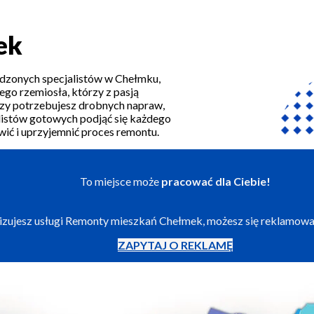
ek
wdzonych specjalistów w Chełmku,
go rzemiosła, którzy z pasją
 czy potrzebujesz drobnych napraw,
listów gotowych podjąć się każdego
twić i uprzyjemnić proces remontu.
To miejsce może
pracować dla Ciebie!
alizujesz usługi Remonty mieszkań Chełmek, możesz się reklamowa
ZAPYTAJ O REKLAMĘ