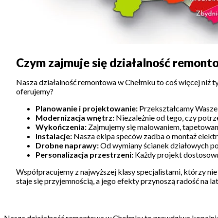
Czym zajmuje się działalność remont
Nasza działalność remontowa w Chełmku to coś więcej niż ty
oferujemy?
Planowanie i projektowanie:
Przekształcamy Wasze p
Modernizacja wnętrz:
Niezależnie od tego, czy potrz
Wykończenia:
Zajmujemy się malowaniem, tapetowani
Instalacje:
Nasza ekipa speców zadba o montaż elektr
Drobne naprawy:
Od wymiany ścianek działowych po n
Personalizacja przestrzeni:
Każdy projekt dostosowuj
Współpracujemy z najwyższej klasy specjalistami, którzy nie 
staje się przyjemnością, a jego efekty przynoszą radość na lat
Nasza działalność remontowa w Chełmku to prawdziwa kopalnia p