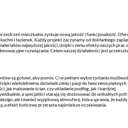
e przestrzeń mieszkalna zyskuje nową jakość i funkcjonalność. Ofe
kuchni i łazienek. Każdy projekt zaczynamy od dokładnego zapla
teriałów najwyższej jakości, dzięki czemu efekty naszych prac są
innowacyjne rozwiązania. Celem naszej działalności jest przekszt
emontów są gotowi, aby pomóc Ci w pełnym wykorzystaniu możliwoś
Dzięki wieloletniemu doświadczeniu i pasji do tworzenia pięknych
 jak malowanie ścian, czy układanie podłóg, jak i bardziej
dualnie, a specjaliści starają się dostosować do unikalnych pot
 design, ale również wyjątkową atmosferę, która sprawia, że każd
ą, a efekt końcowy przerasta najśmielsze oczekiwania.