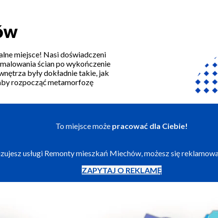
ów
alne miejsce! Nasi doświadczeni
 malowania ścian po wykończenie
 wnętrza były dokładnie takie, jak
i, aby rozpocząć metamorfozę
To miejsce może
pracować dla Ciebie!
alizujesz usługi Remonty mieszkań Miechów, możesz się reklamowa
ZAPYTAJ O REKLAMĘ