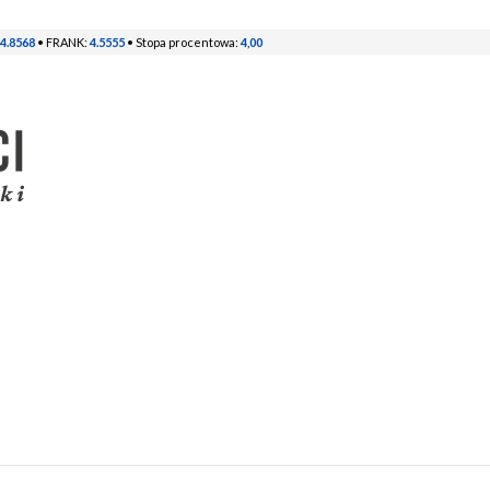
4.8568
• FRANK:
4.5555
• Stopa procentowa:
4,00