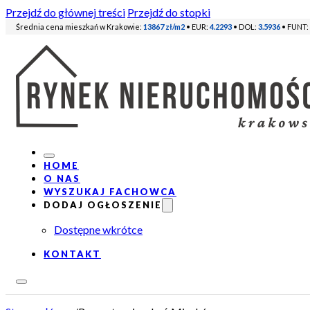
Przejdź do głównej treści
Przejdź do stopki
Średnia cena mieszkań w Krakowie:
13867 zł/m2
• EUR:
4.2293
• DOL:
3.5936
• FUNT:
HOME
O NAS
WYSZUKAJ FACHOWCA
DODAJ OGŁOSZENIE
Dostępne wkrótce
KONTAKT