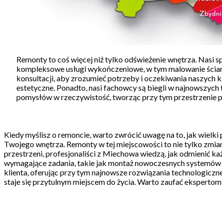
Remonty to coś więcej niż tylko odświeżenie wnętrza. Nasi s
kompleksowe usługi wykończeniowe, w tym malowanie ścian, 
konsultacji, aby zrozumieć potrzeby i oczekiwania naszych k
estetyczne. Ponadto, nasi fachowcy są biegli w najnowszych 
pomysłów w rzeczywistość, tworząc przy tym przestrzenie pe
Kiedy myślisz o remoncie, warto zwrócić uwagę na to, jak wiel
Twojego wnętrza. Remonty w tej miejscowości to nie tylko zmiana
przestrzeni, profesjonaliści z Miechowa wiedzą, jak odmienić k
wymagające zadania, takie jak montaż nowoczesnych systemów ku
klienta, oferując przy tym najnowsze rozwiązania technologiczne
staje się przytulnym miejscem do życia. Warto zaufać ekspertom