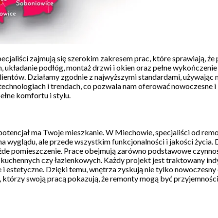
pecjaliści zajmują się szerokim zakresem prac, które sprawiają, ż
układanie podłóg, montaż drzwi i okien oraz pełne wykończenie 
lientów. Działamy zgodnie z najwyższymi standardami, używając ma
technologiach i trendach, co pozwala nam oferować nowoczesne i 
łne komfortu i stylu.
ki potencjał ma Twoje mieszkanie. W Miechowie, specjaliści od r
 wyglądu, ale przede wszystkim funkcjonalności i jakości życia. 
ażde pomieszczenie. Prace obejmują zarówno podstawowe czynności,
chennych czy łazienkowych. Każdy projekt jest traktowany indywi
 i estetyczne. Dzięki temu, wnętrza zyskują nie tylko nowoczesny
, którzy swoją pracą pokazują, że remonty mogą być przyjemności