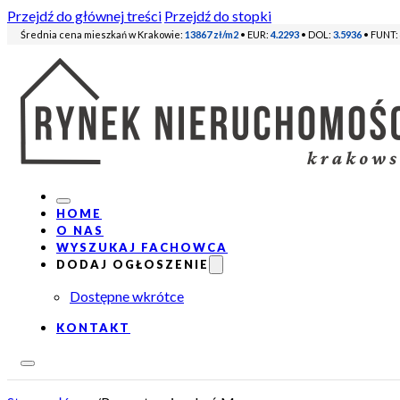
Przejdź do głównej treści
Przejdź do stopki
Średnia cena mieszkań w Krakowie:
13867 zł/m2
• EUR:
4.2293
• DOL:
3.5936
• FUNT:
HOME
O NAS
WYSZUKAJ FACHOWCA
DODAJ OGŁOSZENIE
Dostępne wkrótce
KONTAKT