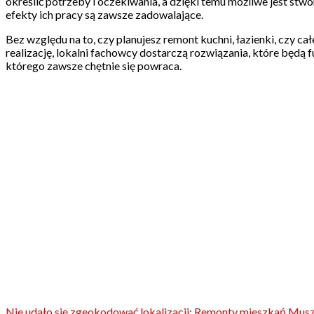
określić potrzeby i oczekiwania, a dzięki temu możliwe jest stwo
efekty ich pracy są zawsze zadowalające.
Bez względu na to, czy planujesz remont kuchni, łazienki, czy c
realizację, lokalni fachowcy dostarczą rozwiązania, które będą f
którego zawsze chętnie się powraca.
Nie udało się zgeokodować lokalizacji: Remonty mieszkań Musz