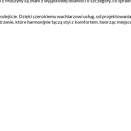
i z Muszyny są znani z wyjątkowej dbałości o szczegóły, co sprawi
 podejście. Dzięki szerokiemu wachlarzowi usług, od projektowani
trzenie, które harmonijnie łączą styl z komfortem, tworząc miejsc