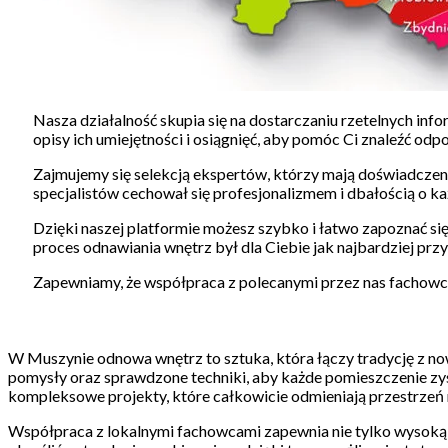
Nasza działalność skupia się na dostarczaniu rzetelnych in
opisy ich umiejętności i osiągnięć, aby pomóc Ci znaleźć o
Zajmujemy się selekcją ekspertów, którzy mają doświadczen
specjalistów cechował się profesjonalizmem i dbałością o ka
Dzięki naszej platformie możesz szybko i łatwo zapoznać się
proces odnawiania wnętrz był dla Ciebie jak najbardziej przy
Zapewniamy, że współpraca z polecanymi przez nas fachowca
W Muszynie odnowa wnętrz to sztuka, która łączy tradycję z now
pomysły oraz sprawdzone techniki, aby każde pomieszczenie zys
kompleksowe projekty, które całkowicie odmieniają przestrzeń 
Współpraca z lokalnymi fachowcami zapewnia nie tylko wysoką j