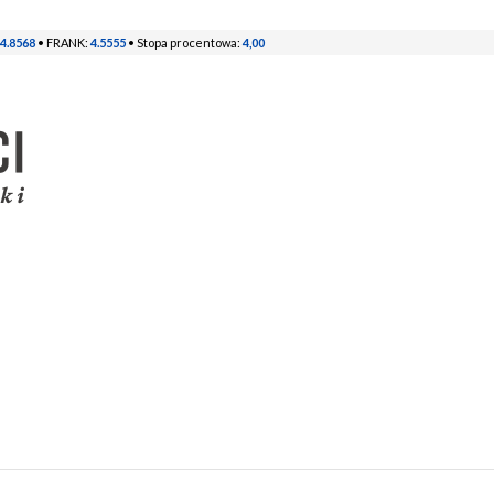
4.8568
• FRANK:
4.5555
• Stopa procentowa:
4,00