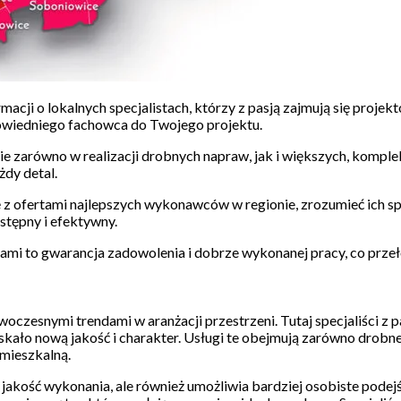
formacji o lokalnych specjalistach, którzy z pasją zajmują się p
dpowiedniego fachowca do Twojego projektu.
ie zarówno w realizacji drobnych napraw, jak i większych, komp
żdy detal.
 z ofertami najlepszych wykonawców w regionie, zrozumieć ich spe
stępny i efektywny.
mi to gwarancja zadowolenia i dobrze wykonanej pracy, co przeło
oczesnymi trendami w aranżacji przestrzeni. Tutaj specjaliści z 
kało nową jakość i charakter. Usługi te obejmują zarówno drobne 
mieszkalną.
akość wykonania, ale również umożliwia bardziej osobiste podejś