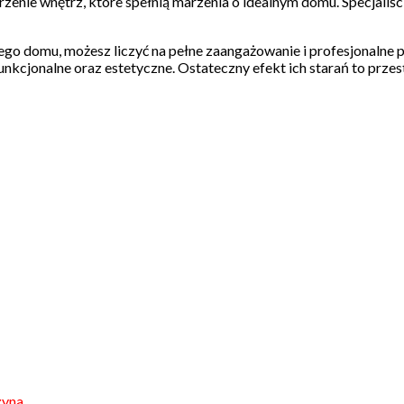
rzenie wnętrz, które spełnią marzenia o idealnym domu. Specjaliśc
ałego domu, możesz liczyć na pełne zaangażowanie i profesjonalne
unkcjonalne oraz estetyczne. Ostateczny efekt ich starań to przes
yna.