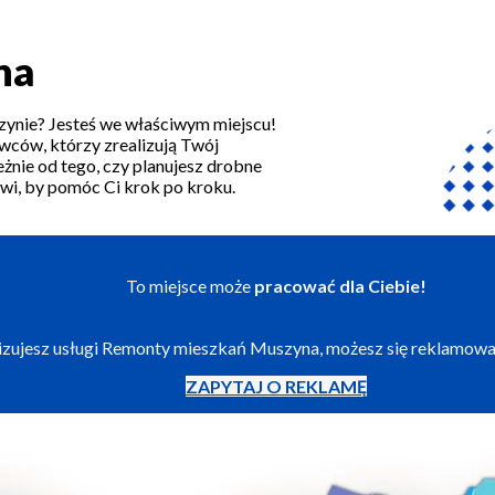
na
zynie? Jesteś we właściwym miejscu!
wców, którzy zrealizują Twój
żnie od tego, czy planujesz drobne
owi, by pomóc Ci krok po kroku.
To miejsce może
pracować dla Ciebie!
alizujesz usługi Remonty mieszkań Muszyna, możesz się reklamowa
ZAPYTAJ O REKLAMĘ