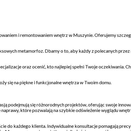
rojektowaniem i remontowaniem wnętrz w Muszynie. Oferujemy szcz
leksowych metamorfoz. Dbamy o to, aby każdy z polecanych przez
cjalizacje oraz ocenić, kto najlepiej spełni Twoje oczekiwania. C
ży się na piękne i funkcjonalne wnętrza w Twoim domu.
pasją podejmują się różnorodnych projektów, oferując swoje innow
naprawy, które pozwalają na szybkie odświeżenie wyglądu wnętrz,
cie do każdego klienta. Indywidualne konsultacje pomagają precy